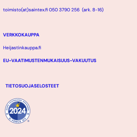
toimisto(at)saintex.fi 050 3790 256 (ark. 8-16)
VERKKOKAUPPA
Heijastinkauppa.fi
EU-VAATIMUSTENMUKAISUUS-VAKUUTUS
TIETOSUOJASELOSTEET
F
Y
I
L