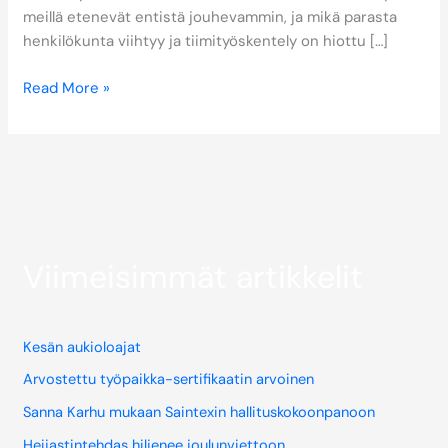
meillä etenevät entistä jouhevammin, ja mikä parasta
henkilökunta viihtyy ja tiimityöskentely on hiottu […]
Read More »
Viimeisimmät artikkelit
Kesän aukioloajat
Arvostettu työpaikka-sertifikaatin arvoinen
Sanna Karhu mukaan Saintexin hallituskokoonpanoon
Heijastintehdas hiljenee joulunviettoon