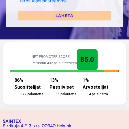
Tietosuojaselosteemme
LÄHETÄ
NET PROMOTER SCORE
85.0
Perustuu 432 palautteeseen
86
%
13
%
1
%
Suosittelijat
Passiiviset
Arvostelijat
372
palautetta
56
palautetta
4
palautetta
SAINTEX
Sirrikuja 4 E, 3. krs. 00940 Helsinki