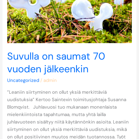
jälkeenkin
Suvulla on saumat 70
vuoden jälkeenkin
Uncategorized
/
admin
”Leaniin siirtyminen on ollut yksiä merkittäviä
uudistuksia” Kertoo Saintexin toimitusjohtaja Susanna
Blomqvist. Juhlavuosi tuo mukanaan monenlaista
mielenkiintoista tapahtumaa, mutta yhtä lailla
juhlavuoteen sisältyy niitä käytännönkin asioita. Leaniin
siirtyminen on ollut yksiä merkittäviä uudistuksia, mikä
on ollut positiivinen muutos meidän tuotannossa. Työt