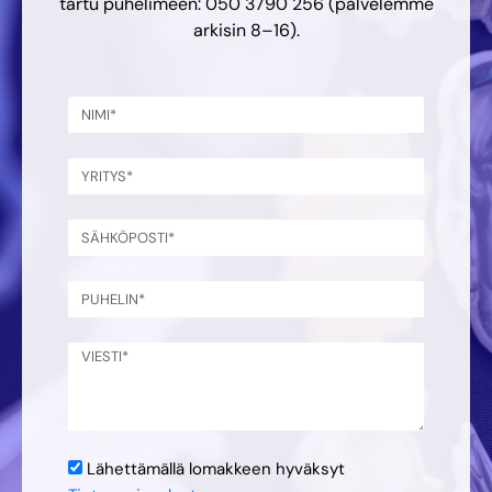
tartu puhelimeen: 050 3790 256 (palvelemme
arkisin 8–16).
Lähettämällä lomakkeen hyväksyt