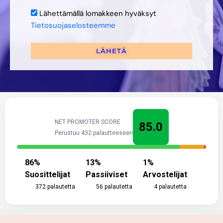
Lähettämällä lomakkeen hyväksyt
Tietosuojaselosteemme
LÄHETÄ
NET PROMOTER SCORE
85.0
Perustuu 432 palautteeseen
86
%
13
%
1
%
Suosittelijat
Passiiviset
Arvostelijat
372
palautetta
56
palautetta
4
palautetta