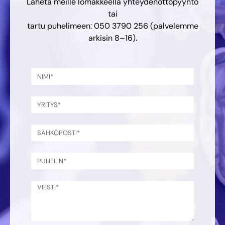
Lähetä meille lomakkeella yhteydenottopyyntö
tai
tartu puhelimeen: 050 3790 256 (palvelemme
arkisin 8–16).