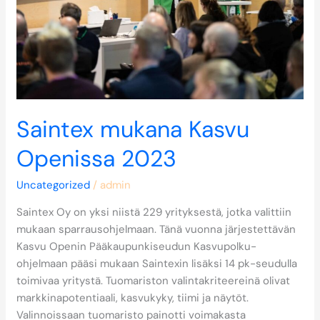
Saintex mukana Kasvu
Openissa 2023
Uncategorized
/
admin
Saintex Oy on yksi niistä 229 yrityksestä, jotka valittiin
mukaan sparrausohjelmaan. Tänä vuonna järjestettävän
Kasvu Openin Pääkaupunkiseudun Kasvupolku-
ohjelmaan pääsi mukaan Saintexin lisäksi 14 pk-seudulla
toimivaa yritystä. Tuomariston valintakriteereinä olivat
markkinapotentiaali, kasvukyky, tiimi ja näytöt.
Valinnoissaan tuomaristo painotti voimakasta