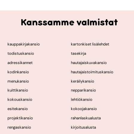
Kanssamme valmistat
kauppakirjakansio
kartonkiset lisälehdet
todistuskansio
tasekirja
adressikannet
hautajaiskuvakansio
kodinkansio
hautajaistoimituskansio
menukansio
keräilykansio
kuittikansio
nepparikansio
kokouskansio
lehtiökansio
esitekansio
kokoojakansio
projektikansio
rahanlaskualusta
rengaskansio
kirjoitusalusta