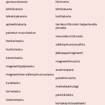
ajoneuvokansio
hiirimatto
lehtiökansio
lehtiöalusta
leikekirjakansio
kuittialusta
apteekkialusta
tarrakorttikotelo heijastavalla
pinnalla
painetut muovitaskut
neuvolakorttikotelo
henkaritasku
sähköpiirustussalkku
huoltotasku
jääkaappimagneetti
kansiotasku
magneettimuistio
magneettipaljetasku
avaimenperä
magneettinen sähköpiirustustasku
puhelinmuistio
kynätasku
matkalaukkutagi
tarratasku
parkkikiekko
tiedotetasku
kertakäyttösadetakki