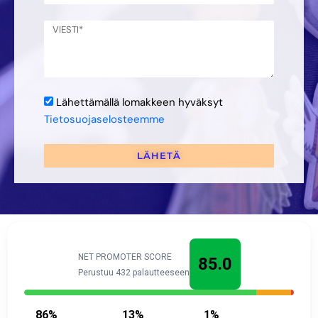
Lähettämällä lomakkeen hyväksyt
Tietosuojaselosteemme
LÄHETÄ
NET PROMOTER SCORE
85.0
Perustuu 432 palautteeseen
86
%
13
%
1
%