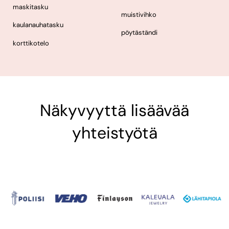
maskitasku
muistivihko
kaulanauhatasku
pöytäständi
korttikotelo
Näkyvyyttä lisäävää
yhteistyötä