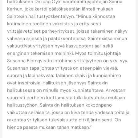
hallitukseen Delipap Oy:n varatoimitusjohtajan Sanna
Karhun, joka kertoi päätöksestään lähteä mukaan
Saintexin hallitustyöskentelyyn. ”Minua kiinnostaa
kotimainen teollinen valmistus ja erityisesti
yrittäjävetoiset perheyritykset, joissa tekeminen näkyy
vahvana arjessa ja päätöksenteossa. Saintexissa minua
vakuuttivat yrityksen hyvä kasvupotentiaali sekä
energinen tekemisen meininki. Myös toimitusjohtaja
Susanna Blomqvistin intohimo yrittäjyyteen on yksi syy.
Susannan tapa johtaa yritystä on eteenpäin vievää,
suoraa ja läpinäkyvää. Tällainen draivi ja kunnianhimo
ovat inspiroivia. Hallituksen jäsenyys Saintexin
hallituksessa on minulle myös kunniatehtävä. Arvostan
suuresti perheen luottamusta tulla kutsutuksi mukaan
hallitustyöhön. Saintexin hallituksen kokoonpano
vaikuttaa sellaiselta, jossa on kiva tehdä yhdessä töitä ja
rakentaa yrityksen tulevaisuutta pitkäjänteisesti. On
hienoa päästä mukaan tähän matkaan.”