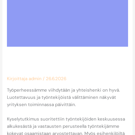
Arvostettu työpaikka-sertifikaatin
arvoinen
Kirjoittaja
admin
/
26.6.2026
Työperheessämme viihdytään ja yhteishenki on hyvä.
Luotettavuus ja työntekijöistä välittäminen näkyvät
yrityksen toiminnassa päivittäin.
Kyselytutkimus suoritettiin työntekijöiden keskuusessa
alkukesästä ja vastausten perusteella työntekijämme
kokevat osaamistaan arvostettavan. Myös esihenkilöiltä