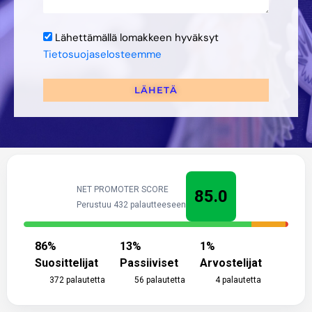
Lähettämällä lomakkeen hyväksyt
Tietosuojaselosteemme
LÄHETÄ
NET PROMOTER SCORE
85.0
Perustuu 432 palautteeseen
86
%
13
%
1
%
Suosittelijat
Passiiviset
Arvostelijat
372
palautetta
56
palautetta
4
palautetta