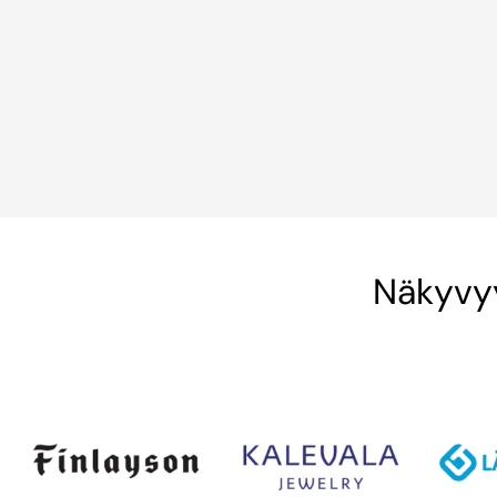
Näkyvyy