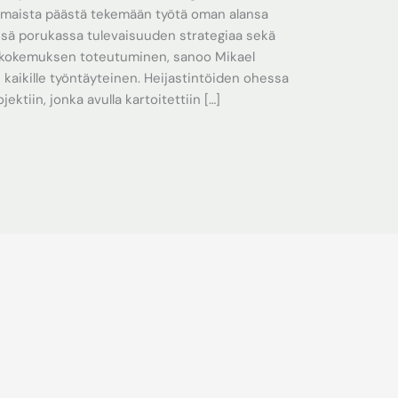
omaista päästä tekemään työtä oman alansa
issä porukassa tulevaisuuden strategiaa sekä
skokemuksen toteutuminen, sanoo Mikael
e kaikille työntäyteinen. Heijastintöiden ohessa
ektiin, jonka avulla kartoitettiin […]