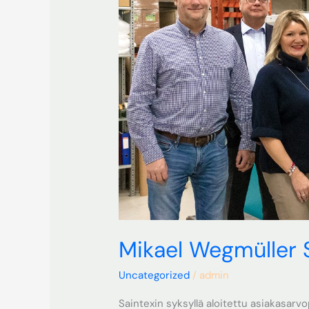
Mikael Wegmüller S
Uncategorized
/
admin
Saintexin syksyllä aloitettu asiakasarv