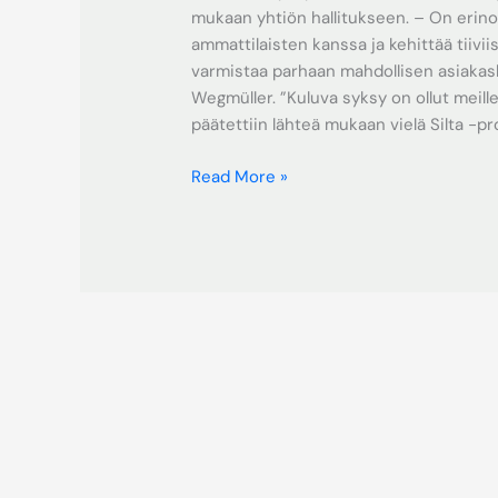
mukaan yhtiön hallitukseen. – On erin
ammattilaisten kanssa ja kehittää tiivi
varmistaa parhaan mahdollisen asiaka
Wegmüller. ”Kuluva syksy on ollut meill
päätettiin lähteä mukaan vielä Silta -proj
Read More »