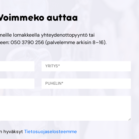
Voimmeko auttaa
meille lomakkeella yhteydenottopyyntö tai
meen: 050 3790 256 (palvelemme arkisin 8–16).
en hyväksyt
Tietosuojaselosteemme