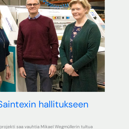
aintexin hallitukseen
oprojekti saa vauhtia Mikael Wegmüllerin tultua