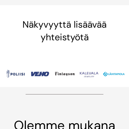
Näkyvyyttä lisäävää
yhteistyötä
Olemme mukana