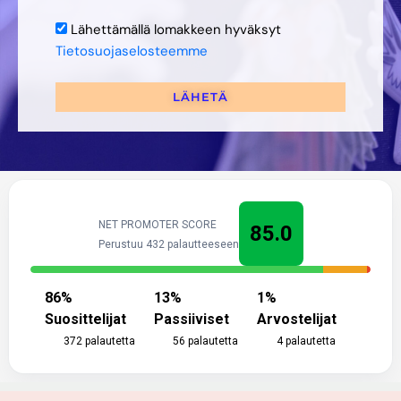
Lähettämällä lomakkeen hyväksyt
Tietosuojaselosteemme
LÄHETÄ
NET PROMOTER SCORE
85.0
Perustuu 432 palautteeseen
86
%
13
%
1
%
Suosittelijat
Passiiviset
Arvostelijat
372
palautetta
56
palautetta
4
palautetta