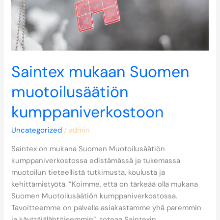
Saintex mukaan Suomen
muotoilusäätiön
kumppaniverkostoon
Uncategorized
/
admin
Saintex on mukana Suomen Muotoilusäätiön
kumppaniverkostossa edistämässä ja tukemassa
muotoilun tieteellistä tutkimusta, koulusta ja
kehittämistyötä. ”Koimme, että on tärkeää olla mukana
Suomen Muotoilusäätiön kumppaniverkostossa.
Tavoitteemme on palvella asiakastamme yhä paremmin
ja käyttäjälähtöisemmin”, toteaa Saintexin