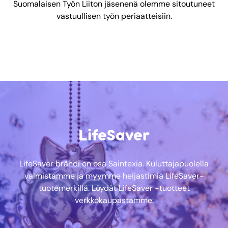
Suomalaisen Työn Liiton jäsenenä olemme sitoutuneet
vastuullisen työn periaatteisiin.
LifeSaver
LifeSaver brändi on osa Saintexia. Kuluttajapuolella
valmistamme ja myymme heijastimia LifeSaver-
tuotemerkillä. Löydät LifeSaver -tuotteet
verkkokaupastamme: