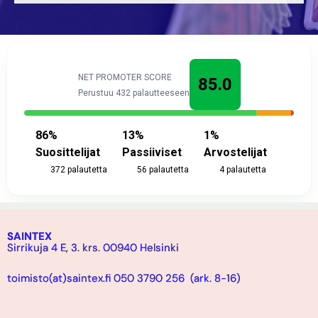
NET PROMOTER SCORE
85.0
Perustuu 432 palautteeseen
86
%
13
%
1
%
Suosittelijat
Passiiviset
Arvostelijat
372
palautetta
56
palautetta
4
palautetta
SAINTEX
Sirrikuja 4 E, 3. krs. 00940 Helsinki
toimisto(at)saintex.fi 050 3790 256 (ark. 8-16)