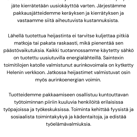
jäte kierrätetään uusiokäyttöä varten. Järjestämme
pakkausjätteidemme keräyksen ja kierrätyksen ja
vastaamme siitä aiheutuvista kustannuksista.
Lähellä tuotettua heijastinta ei tarvitse kuljettaa pitkiä
matkoja tai pakata raskaasti, mikä pienentää sen
päästövaikutuksia. Kaikki tuotannossamme käytetty sähkö
on tuotettu uusiutuvilla energialähteillä. Saintexin
toimitilojen katolle valmistunut aurinkovoimala on kytketty
Helenin verkkoon. Jatkossa heijastimet valmistuvat osin
myös aurinkoenergian voimin.
Tuotteidemme pakkaamiseen osallistuu kuntouttavan
työtoiminnan piiriin kuuluvia henkilöitä erilaisissa
työpajoissa ja työkeskuksissa. Toiminta kehittää fyysistä ja
sosiaalista toimintakykyä ja kädentaitoja, ja edistää
työelämävalmiuksia.