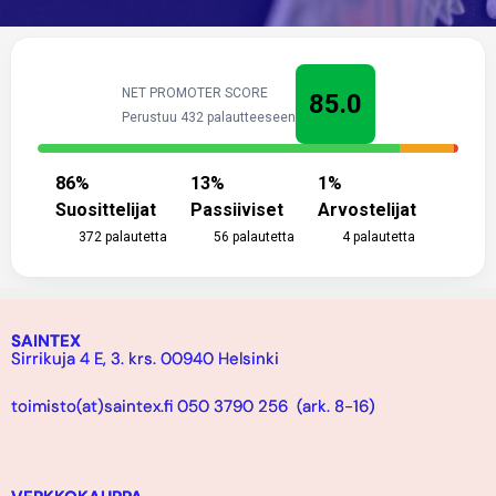
NET PROMOTER SCORE
85.0
Perustuu 432 palautteeseen
86
%
13
%
1
%
Suosittelijat
Passiiviset
Arvostelijat
372
palautetta
56
palautetta
4
palautetta
SAINTEX
Sirrikuja 4 E, 3. krs. 00940 Helsinki
toimisto(at)saintex.fi 050 3790 256 (ark. 8-16)