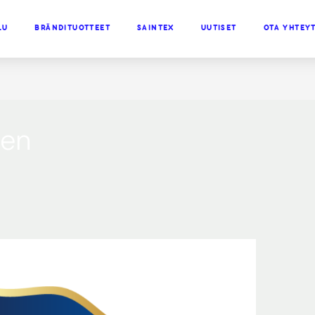
LU
BRÄNDITUOTTEET
SAINTEX
UUTISET
OTA YHTEY
nen