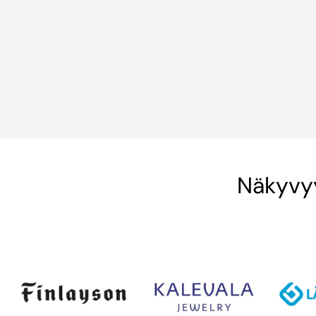
Näkyvyy