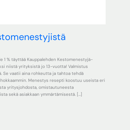
stomenestyjistä
alle 1 % täyttää Kauppalehden Kestomenestyjä-
yksi niistä yrityksistä jo 13-vuotta! Valmistus
 Se vaatii aina rohkeutta ja tahtoa tehdä
tehokkaammin. Menestys resepti koostuu useista eri
sta yritysjohdosta, omistautuneesta
ista sekä asiakkaan ymmärtämisestä. […]