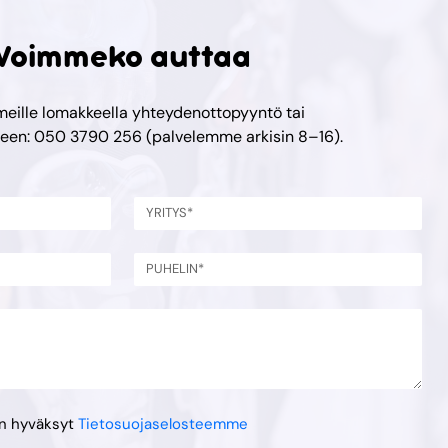
Voimmeko auttaa
meille lomakkeella yhteydenottopyyntö tai
meen: 050 3790 256 (palvelemme arkisin 8–16).
en hyväksyt
Tietosuojaselosteemme