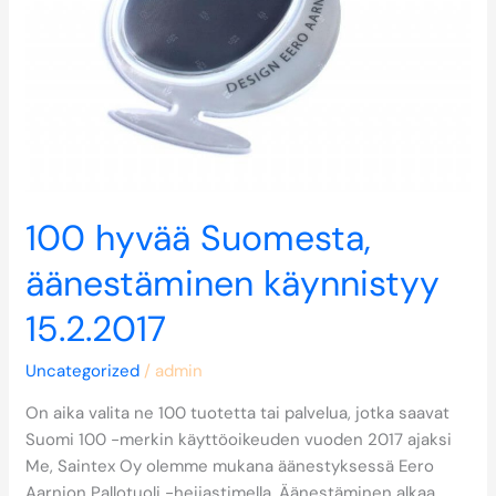
15.2.2017
100 hyvää Suomesta,
äänestäminen käynnistyy
15.2.2017
Uncategorized
/
admin
On aika valita ne 100 tuotetta tai palvelua, jotka saavat
Suomi 100 -merkin käyttöoikeuden vuoden 2017 ajaksi
Me, Saintex Oy olemme mukana äänestyksessä Eero
Aarnion Pallotuoli -heijastimella. Äänestäminen alkaa