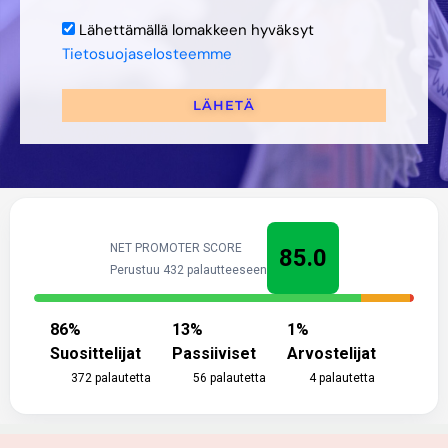
Lähettämällä lomakkeen hyväksyt
Tietosuojaselosteemme
LÄHETÄ
NET PROMOTER SCORE
85.0
Perustuu 432 palautteeseen
86
%
13
%
1
%
Suosittelijat
Passiiviset
Arvostelijat
372
palautetta
56
palautetta
4
palautetta