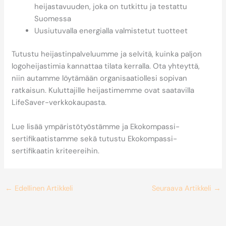
heijastavuuden, joka on tutkittu ja testattu
Suomessa
Uusiutuvalla energialla valmistetut tuotteet
Tutustu heijastinpalveluumme ja selvitä, kuinka paljon
logoheijastimia kannattaa tilata kerralla. Ota yhteyttä,
niin autamme löytämään organisaatiollesi sopivan
ratkaisun. Kuluttajille heijastimemme ovat saatavilla
LifeSaver-verkkokaupasta.
Lue lisää ympäristötyöstämme ja Ekokompassi-
sertifikaatistamme sekä tutustu Ekokompassi-
sertifikaatin kriteereihin.
←
Edellinen Artikkeli
Seuraava Artikkeli
→