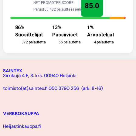
NET PROMOTER SCORE
85.0
Perustuu 432 palautteeseen
86
%
13
%
1
%
Suosittelijat
Passiiviset
Arvostelijat
372
palautetta
56
palautetta
4
palautetta
SAINTEX
Sirrikuja 4 E, 3. krs. 00940 Helsinki
toimisto(at)saintex.fi 050 3790 256 (ark. 8-16)
VERKKOKAUPPA
Heijastinkauppa.fi