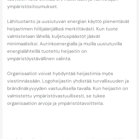
ympäristösitoumukset.
Lähituotanto ja uusiutuvan energian käyttö pienentävät
heijastimen hiilijalanjälkeä merkittävästi. Kun tuote
valmistetaan lähellä, kuljetuspäästöt jäävät
minimaalisiksi. Aurinkoenergialla ja muilla uusiutuvilla
energialähteillä tuotettu heijastin on
ympäristöystävällinen valinta.
Organisaatiot voivat hyödyntää heijastimia myös
viestinnässään. Logoheijastin yhdistää turvallisuuden ja
brändinäkyvyyden vastuullisella tavalla. Kun heijastin on
valmistettu ympäristövastuullisesti, se tukee
organisaation arvoja ja ympäristötavoitteita.
Miten Saintex auttaa
laadukkaan heijastimen
valinnassa?