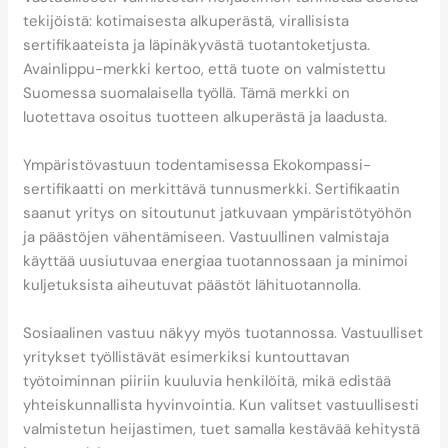
tekijöistä: kotimaisesta alkuperästä, virallisista
sertifikaateista ja läpinäkyvästä tuotantoketjusta.
Avainlippu-merkki kertoo, että tuote on valmistettu
Suomessa suomalaisella työllä. Tämä merkki on
luotettava osoitus tuotteen alkuperästä ja laadusta.
Ympäristövastuun todentamisessa Ekokompassi-
sertifikaatti on merkittävä tunnusmerkki. Sertifikaatin
saanut yritys on sitoutunut jatkuvaan ympäristötyöhön
ja päästöjen vähentämiseen. Vastuullinen valmistaja
käyttää uusiutuvaa energiaa tuotannossaan ja minimoi
kuljetuksista aiheutuvat päästöt lähituotannolla.
Sosiaalinen vastuu näkyy myös tuotannossa. Vastuulliset
yritykset työllistävät esimerkiksi kuntouttavan
työtoiminnan piiriin kuuluvia henkilöitä, mikä edistää
yhteiskunnallista hyvinvointia. Kun valitset vastuullisesti
valmistetun heijastimen, tuet samalla kestävää kehitystä