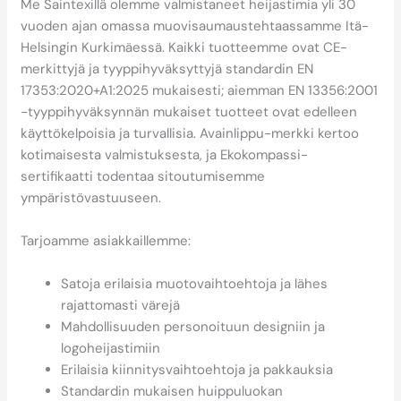
Me Saintexillä olemme valmistaneet heijastimia yli 30
vuoden ajan omassa muovisaumaustehtaassamme Itä-
Helsingin Kurkimäessä. Kaikki tuotteemme ovat CE-
merkittyjä ja tyyppihyväksyttyjä standardin EN
17353:2020+A1:2025 mukaisesti; aiemman EN 13356:2001
-tyyppihyväksynnän mukaiset tuotteet ovat edelleen
käyttökelpoisia ja turvallisia. Avainlippu-merkki kertoo
kotimaisesta valmistuksesta, ja Ekokompassi-
sertifikaatti todentaa sitoutumisemme
ympäristövastuuseen.
Tarjoamme asiakkaillemme:
Satoja erilaisia muotovaihtoehtoja ja lähes
rajattomasti värejä
Mahdollisuuden personoituun designiin ja
logoheijastimiin
Erilaisia kiinnitysvaihtoehtoja ja pakkauksia
Standardin mukaisen huippuluokan