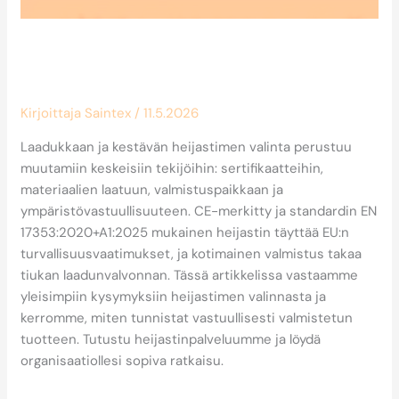
Miten valitsen kestävän ja
laadukkaan heijastimen?
Kirjoittaja
Saintex
/
11.5.2026
Laadukkaan ja kestävän heijastimen valinta perustuu
muutamiin keskeisiin tekijöihin: sertifikaatteihin,
materiaalien laatuun, valmistuspaikkaan ja
ympäristövastuullisuuteen. CE-merkitty ja standardin EN
17353:2020+A1:2025 mukainen heijastin täyttää EU:n
turvallisuusvaatimukset, ja kotimainen valmistus takaa
tiukan laadunvalvonnan. Tässä artikkelissa vastaamme
yleisimpiin kysymyksiin heijastimen valinnasta ja
kerromme, miten tunnistat vastuullisesti valmistetun
tuotteen. Tutustu heijastinpalveluumme ja löydä
organisaatiollesi sopiva ratkaisu.