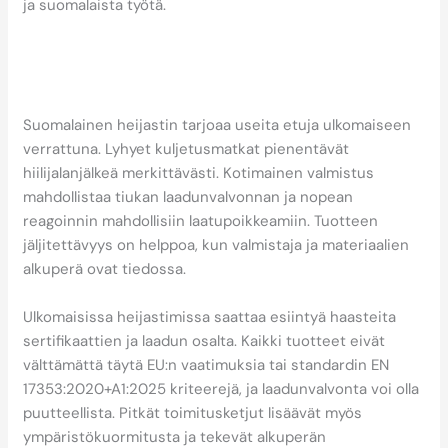
ja suomalaista työtä.
Mitä eroa on kotimaisella
ja ulkomaisella
heijastimella?
Suomalainen heijastin tarjoaa useita etuja ulkomaiseen
verrattuna. Lyhyet kuljetusmatkat pienentävät
hiilijalanjälkeä merkittävästi. Kotimainen valmistus
mahdollistaa tiukan laadunvalvonnan ja nopean
reagoinnin mahdollisiin laatupoikkeamiin. Tuotteen
jäljitettävyys on helppoa, kun valmistaja ja materiaalien
alkuperä ovat tiedossa.
Ulkomaisissa heijastimissa saattaa esiintyä haasteita
sertifikaattien ja laadun osalta. Kaikki tuotteet eivät
välttämättä täytä EU:n vaatimuksia tai standardin EN
17353:2020+A1:2025 kriteerejä, ja laadunvalvonta voi olla
puutteellista. Pitkät toimitusketjut lisäävät myös
ympäristökuormitusta ja tekevät alkuperän