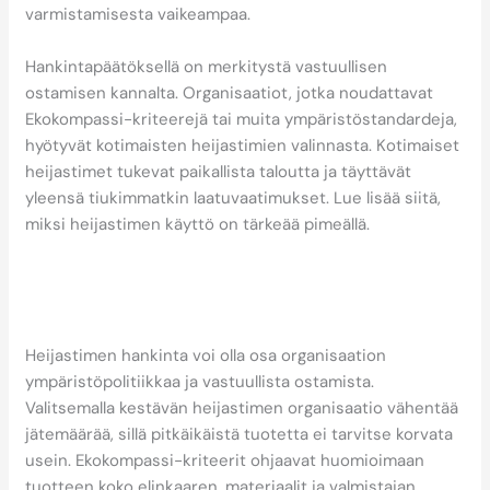
varmistamisesta vaikeampaa.
Hankintapäätöksellä on merkitystä vastuullisen
ostamisen kannalta. Organisaatiot, jotka noudattavat
Ekokompassi-kriteerejä tai muita ympäristöstandardeja,
hyötyvät kotimaisten heijastimien valinnasta. Kotimaiset
heijastimet tukevat paikallista taloutta ja täyttävät
yleensä tiukimmatkin laatuvaatimukset. Lue lisää siitä,
miksi heijastimen käyttö on tärkeää pimeällä.
Miten heijastimen valinta
tukee organisaation
ympäristötavoitteita?
Heijastimen hankinta voi olla osa organisaation
ympäristöpolitiikkaa ja vastuullista ostamista.
Valitsemalla kestävän heijastimen organisaatio vähentää
jätemäärää, sillä pitkäikäistä tuotetta ei tarvitse korvata
usein. Ekokompassi-kriteerit ohjaavat huomioimaan
tuotteen koko elinkaaren, materiaalit ja valmistajan