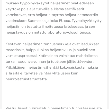
mukaan tyyppihyväksytyt heijastimet ovat edelleen
käyttökelpoisia ja turvallisia. Nämä sertifikaatit
varmistavat, että heijastin täyttää heijastinstandardin
vaatimukset Suomessa ja koko EU:ssa. Tyyppihyväksytty
heijastin on testattu ilmoitetussa laitoksessa, ja sen
heijastavuus on mitattu laboratorio-olosuhteissa.
Kestävän heijastimen tunnusmerkkejä ovat laadukkaat
materiaalit, huippuluokan heijastavuus ja huolellinen
valmistusprosessi. Kotimainen valmistus mahdollistaa
tarkan laadunvalvonnan ja tuotteen jäljitettävyyden.
Pitkäikäinen heijastin vähentää kokonaiskustannuksia,
sillä sitä ei tarvitse vaihtaa yhtä usein kuin
heikkolaatuista tuotetta.
Miten tunnistat
vastuullisesti
valmistetun heijastimen?
Vastuullisesti valmistetun heijastimen tunnistaa useista