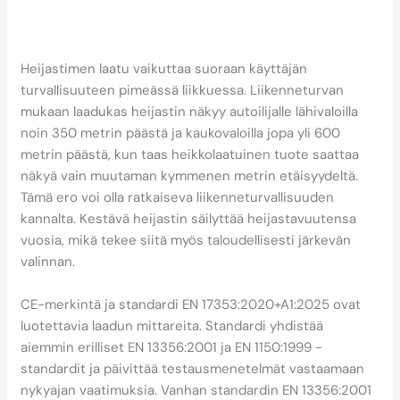
Miksi heijastimen laatu ja
kestävyys ovat tärkeitä
valintakriteerejä?
Heijastimen laatu vaikuttaa suoraan käyttäjän
turvallisuuteen pimeässä liikkuessa. Liikenneturvan
mukaan laadukas heijastin näkyy autoilijalle lähivaloilla
noin 350 metrin päästä ja kaukovaloilla jopa yli 600
metrin päästä, kun taas heikkolaatuinen tuote saattaa
näkyä vain muutaman kymmenen metrin etäisyydeltä.
Tämä ero voi olla ratkaiseva liikenneturvallisuuden
kannalta. Kestävä heijastin säilyttää heijastavuutensa
vuosia, mikä tekee siitä myös taloudellisesti järkevän
valinnan.
CE-merkintä ja standardi EN 17353:2020+A1:2025 ovat
luotettavia laadun mittareita. Standardi yhdistää
aiemmin erilliset EN 13356:2001 ja EN 1150:1999 -
standardit ja päivittää testausmenetelmät vastaamaan
nykyajan vaatimuksia. Vanhan standardin EN 13356:2001