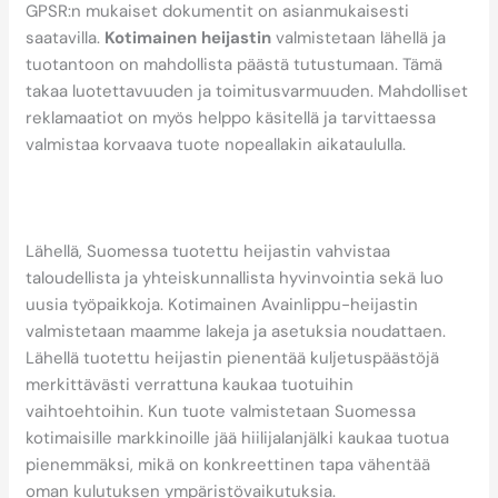
GPSR:n mukaiset dokumentit on asianmukaisesti
saatavilla.
Kotimainen heijastin
valmistetaan lähellä ja
tuotantoon on mahdollista päästä tutustumaan. Tämä
takaa luotettavuuden ja toimitusvarmuuden. Mahdolliset
reklamaatiot on myös helppo käsitellä ja tarvittaessa
valmistaa korvaava tuote nopeallakin aikataululla.
Miksi Avainlippu-heijastin
on vastuullinen valinta?
Lähellä, Suomessa tuotettu heijastin vahvistaa
taloudellista ja yhteiskunnallista hyvinvointia sekä luo
uusia työpaikkoja. Kotimainen Avainlippu-heijastin
valmistetaan maamme lakeja ja asetuksia noudattaen.
Lähellä tuotettu heijastin pienentää kuljetuspäästöjä
merkittävästi verrattuna kaukaa tuotuihin
vaihtoehtoihin. Kun tuote valmistetaan Suomessa
kotimaisille markkinoille jää hiilijalanjälki kaukaa tuotua
pienemmäksi, mikä on konkreettinen tapa vähentää
oman kulutuksen ympäristövaikutuksia.