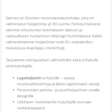
Miten Saintex auttaa
löytämään laadukkaan
Avainlippu-heijastimen?
Saintex on Suomen muovisaumaustehdas, joka on
valmistanut heijastimia yli 30 vuotta. Perheyrityksenä
olemme sitoutuneet kotimaiseen laatuun ja
vastuulliseen tuotantoon Helsingin Kurkimäessä. Kaikki
valmistamamme heijastimet ovat EU-standardien
mukaisia ja Avainlippu-merkittyjä.
Tarjoamme monipuoliset vaihtoehdot sekä yrityksille
että kuluttajille:
Logoheijastin
yrityksille – satoja
muotovaihtoehtoja ja lähes rajattomasti värejä
Personoidut pehmo- ja jousiheijastimet omalla
designilla
LifeSaver-tuotemerkki kuluttajille suoraan
verkkokaupasta