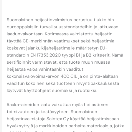
heijastimen laatuun ja
turvallisuuteen?
Suomalainen heijastinvalmistus perustuu tiukkoihin
eurooppalaisiin turvallisuusstandardeihin ja jatkuvaan
laadunvalvontaan. Kotimaassa valmistettu heijastin
täyttää CE-merkinnän vaatimukset sekä heijastimia
koskevat jalankulkijaheijastimelle määritetyn EU-
standardin EN 17353:2020 tyyppi B1 ja B2 kriteerit. Nämä
sertifioinnit varmistavat, että tuote muun muassa
heijastaa valoa vähintäänkin vaaditut
kokonaisvalovoima-arvon 400 CIL ja on pinta-alaltaan
vaaditun kokoinen sekä tuotteen myyntipakkauksesta
löytyvät käyttöohjeet suomeksi ja ruotsiksi.
Raaka-aineiden laatu vaikuttaa myös heijastimen
toimivuuteen ja kestävyyteen. Suomalainen
heijastinvalmistaja Saintex Oy käyttää heijastimissaan
hyväksyttyjä ja markkinoiden parhaita materiaaleja, jotka