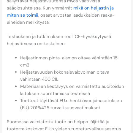
säilyttävät heijastavuutensa myös vaativissa
sääolosuhteissa. Kun ymmärrät
mikä on heijastin ja
miten se toimii
, osaat arvostaa laadukkaiden raaka-
aineiden merkitystä.
Testauksen ja tutkimuksen rooli CE-hyväksytyssä
heijastimessa on keskeinen:
Heijastinmen pinta-alan on oltava vähintään 15
cm2
Heijastavuuden kokonaisvalovoiman oltava
vähintään 400 CIL
Materiaalien kestävyys on varmistettu auditoidun
laitoksen suorittamissa testeissä
Tuotteet täyttävät EU:n henkilösuojainasetuksen
(EU) 2016/425 turvallisuusvaatimukset
Suomessa valmistettu tuote on helppo jäljittää ja
tuotetta koskevat EU:n yleisen tuoteturvallisuusasetus