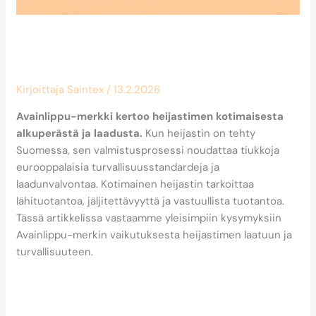
Miten Avainlippu-merkki vaikuttaa
heijastimen laatuun?
Kirjoittaja
Saintex
/
13.2.2026
Avainlippu-merkki kertoo heijastimen kotimaisesta
alkuperästä ja laadusta.
Kun heijastin on tehty
Suomessa, sen valmistusprosessi noudattaa tiukkoja
eurooppalaisia turvallisuusstandardeja ja
laadunvalvontaa. Kotimainen heijastin tarkoittaa
lähituotantoa, jäljitettävyyttä ja vastuullista tuotantoa.
Tässä artikkelissa vastaamme yleisimpiin kysymyksiin
Avainlippu-merkin vaikutuksesta heijastimen laatuun ja
turvallisuuteen.
Mikä on Avainlippu-merkki
ja mitä se tarkoittaa