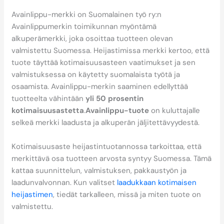
heijastimissa?
Avainlippu-merkki on Suomalainen työ ry:n
Avainlippumerkin toimikunnan myöntämä
alkuperämerkki, joka osoittaa tuotteen olevan
valmistettu Suomessa. Heijastimissa merkki kertoo, että
tuote täyttää kotimaisuusasteen vaatimukset ja sen
valmistuksessa on käytetty suomalaista työtä ja
osaamista. Avainlippu-merkin saaminen edellyttää
tuotteelta vähintään
yli 50 prosentin
kotimaisuusastetta
.
Avainlippu-tuote
on kuluttajalle
selkeä merkki laadusta ja alkuperän jäljitettävyydestä.
Kotimaisuusaste heijastintuotannossa tarkoittaa, että
merkittävä osa tuotteen arvosta syntyy Suomessa. Tämä
kattaa suunnittelun, valmistuksen, pakkaustyön ja
laadunvalvonnan. Kun valitset
laadukkaan kotimaisen
heijastimen
, tiedät tarkalleen, missä ja miten tuote on
valmistettu.