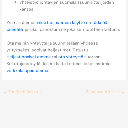
Yhteistyö johtavien suomalais­suunnittelijoiden
kanssa
Ymmärrämme
miksi heijastimen käyttö on tärkeää
pimeällä
, ja siksi panostamme jokaisen tuotteen laatuun.
Ota meihin yhteyttä ja suunnitellaan yhdessä
yrityksellesi sopivat heijastimet. Tutustu
Heijastinpalveluumme
tai
ota yhteyttä
suoraan.
Kuluttajana löydät laadukkaita kotimaisia heijastimia
verkkokaupastamme
.
←
Edellinen Artikkeli
Seuraava Artikkeli
→