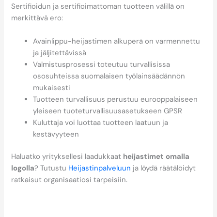
Sertifioidun ja sertifioimattoman tuotteen välillä on
merkittävä ero:
Avainlippu-heijastimen alkuperä on varmennettu
ja jäljitettävissä
Valmistusprosessi toteutuu turvallisissa
ososuhteissa suomalaisen työlainsäädännön
mukaisesti
Tuotteen turvallisuus perustuu eurooppalaiseen
yleiseen tuoteturvallisuusasetukseen GPSR
Kuluttaja voi luottaa tuotteen laatuun ja
kestävyyteen
Haluatko yrityksellesi laadukkaat
heijastimet omalla
logolla
? Tutustu
Heijastinpalveluun
ja löydä räätälöidyt
ratkaisut organisaatiosi tarpeisiin.
Miten suomalainen
valmistus vaikuttaa