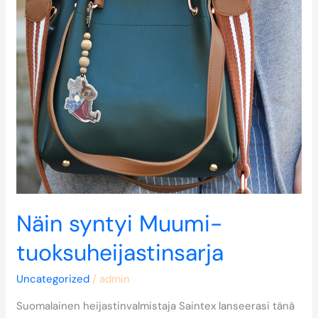
Näin syntyi Muumi-
tuoksuheijastinsarja
Uncategorized
/
admin
Suomalainen heijastinvalmistaja Saintex lanseerasi tänä