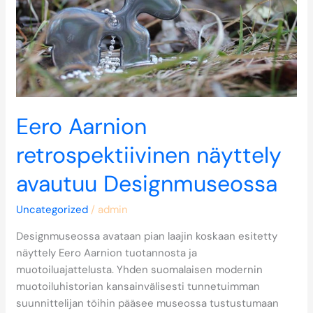
Designmuseossa
Eero Aarnion
retrospektiivinen näyttely
avautuu Designmuseossa
Uncategorized
/
admin
Designmuseossa avataan pian laajin koskaan esitetty
näyttely Eero Aarnion tuotannosta ja
muotoiluajattelusta. Yhden suomalaisen modernin
muotoiluhistorian kansainvälisesti tunnetuimman
suunnittelijan töihin pääsee museossa tustustumaan