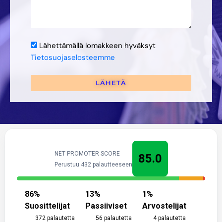
Lähettämällä lomakkeen hyväksyt
Tietosuojaselosteemme
LÄHETÄ
NET PROMOTER SCORE
85.0
Perustuu 432 palautteeseen
86
%
13
%
1
%
Suosittelijat
Passiiviset
Arvostelijat
372
palautetta
56
palautetta
4
palautetta