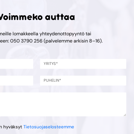
Voimmeko auttaa
meille lomakkeella yhteydenottopyyntö tai
meen: 050 3790 256 (palvelemme arkisin 8–16).
en hyväksyt
Tietosuojaselosteemme