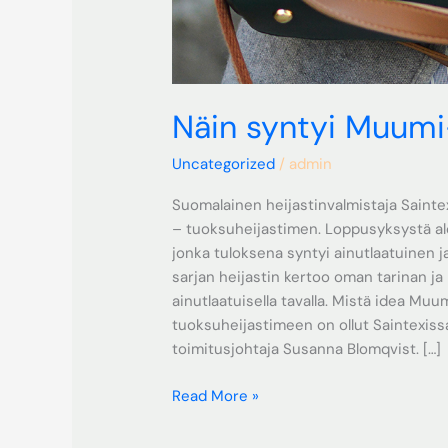
Näin syntyi Muumi-
Uncategorized
/
admin
Suomalainen heijastinvalmistaja Saint
– tuoksuheijastimen. Loppusyksystä al
jonka tuloksena syntyi ainutlaatuinen 
sarjan heijastin kertoo oman tarinan 
ainutlaatuisella tavalla. Mistä idea Mu
tuoksuheijastimeen on ollut Saintexiss
toimitusjohtaja Susanna Blomqvist. […]
Read More »