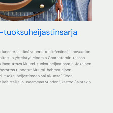
tuoksuheijastinsarja
ex lanseerasi tänä vuonna kehittämänsä innovaation
oitettiin yhteistyö Moomin Charactersin kanssa,
ja ihastuttava Muumi-tuoksuheijastinsarja. Jokainen
ja herättää tunnetut Muumi-hahmot eloon
umi-tuoksuheijastimeen sai alkunsa? ”Idea
a kehitteillä jo useamman vuoden”, kertoo Saintexin