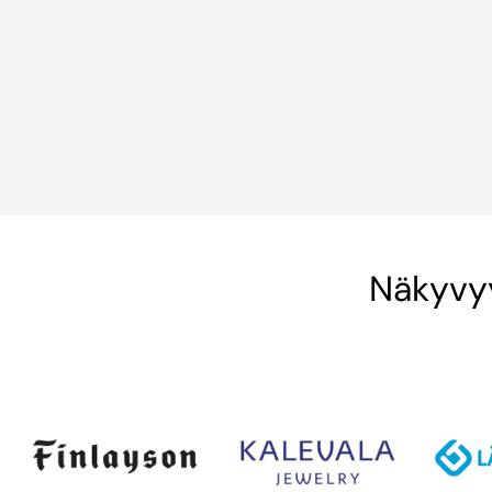
Näkyvyy