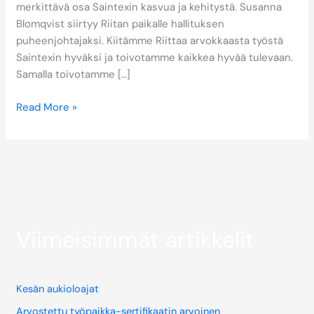
merkittävä osa Saintexin kasvua ja kehitystä. Susanna
Blomqvist siirtyy Riitan paikalle hallituksen
puheenjohtajaksi. Kiitämme Riittaa arvokkaasta työstä
Saintexin hyväksi ja toivotamme kaikkea hyvää tulevaan.
Samalla toivotamme […]
Read More »
Viimeisimmät artikkelit
Kesän aukioloajat
Arvostettu työpaikka-sertifikaatin arvoinen