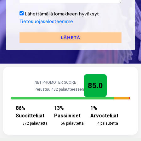
Lähettämällä lomakkeen hyväksyt
Tietosuojaselosteemme
LÄHETÄ
NET PROMOTER SCORE
85.0
Perustuu 432 palautteeseen
86
%
13
%
1
%
Suosittelijat
Passiiviset
Arvostelijat
372
palautetta
56
palautetta
4
palautetta