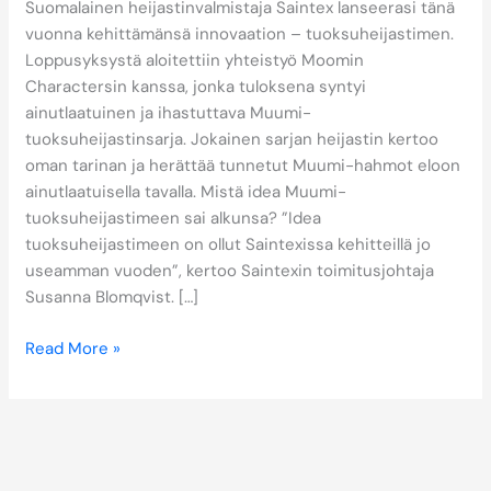
Suomalainen heijastinvalmistaja Saintex lanseerasi tänä
vuonna kehittämänsä innovaation – tuoksuheijastimen.
Loppusyksystä aloitettiin yhteistyö Moomin
Charactersin kanssa, jonka tuloksena syntyi
ainutlaatuinen ja ihastuttava Muumi-
tuoksuheijastinsarja. Jokainen sarjan heijastin kertoo
oman tarinan ja herättää tunnetut Muumi-hahmot eloon
ainutlaatuisella tavalla. Mistä idea Muumi-
tuoksuheijastimeen sai alkunsa? ”Idea
tuoksuheijastimeen on ollut Saintexissa kehitteillä jo
useamman vuoden”, kertoo Saintexin toimitusjohtaja
Susanna Blomqvist. […]
Read More »