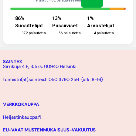
Perustuu 432 palautteeseen
86
%
13
%
1
%
Suosittelijat
Passiiviset
Arvostelijat
372
palautetta
56
palautetta
4
palautetta
SAINTEX
Sirrikuja 4 E, 3. krs. 00940 Helsinki
toimisto(at)saintex.fi 050 3790 256 (ark. 8-16)
VERKKOKAUPPA
Heijastinkauppa.fi
EU-VAATIMUSTENMUKAISUUS-VAKUUTUS