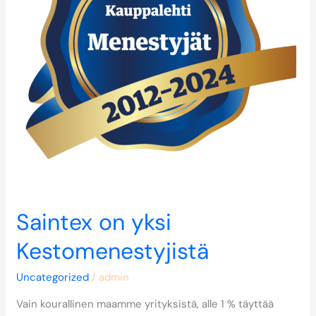
Saintex on yksi
Kestomenestyjistä
Uncategorized
/
admin
Vain kourallinen maamme yrityksistä, alle 1 % täyttää