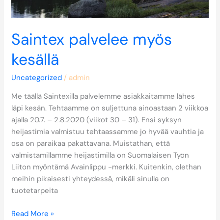
Saintex palvelee myös
kesällä
Uncategorized
/
admin
Me täällä Saintexilla palvelemme asiakkaitamme lähes
läpi kesän. Tehtaamme on suljettuna ainoastaan 2 viikkoa
ajalla 20.7. – 2.8.2020 (viikot 30 – 31). Ensi syksyn
heijastimia valmistuu tehtaassamme jo hyvää vauhtia ja
osa on paraikaa pakattavana. Muistathan, että
valmistamillamme heijastimilla on Suomalaisen Työn
Liiton myöntämä Avainlippu -merkki. Kuitenkin, olethan
meihin pikaisesti yhteydessä, mikäli sinulla on
tuotetarpeita
Read More »