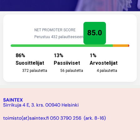
NET PROMOTER SCORE
85.0
Perustuu 432 palautteeseen
86
%
13
%
1
%
Suosittelijat
Passiiviset
Arvostelijat
372
palautetta
56
palautetta
4
palautetta
SAINTEX
Sirrikuja 4 E, 3. krs. 00940 Helsinki
toimisto(at)saintex.fi 050 3790 256 (ark. 8-16)