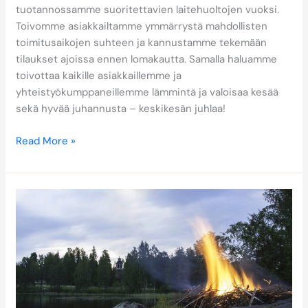
tuotannossamme suoritettavien laitehuoltojen vuoksi.
Toivomme asiakkailtamme ymmärrystä mahdollisten
toimitusaikojen suhteen ja kannustamme tekemään
tilaukset ajoissa ennen lomakautta. Samalla haluamme
toivottaa kaikille asiakkaillemme ja
yhteistyökumppaneillemme lämmintä ja valoisaa kesää
sekä hyvää juhannusta – keskikesän juhlaa!
Read More »
Saintex
palvelee
myös
kesällä