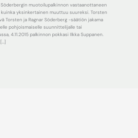
. Söderbergin muotoilupalkinnon vastaanottaneen
ä, kuinka yksinkertainen muuttuu suureksi. Torsten
ävä Torsten ja Ragnar Söderberg -säätiön jakama
lle pohjoismaiselle suunnittelijalle tai
ssa, 4.11.2015 palkinnon pokkasi Ilkka Suppanen.
[…]