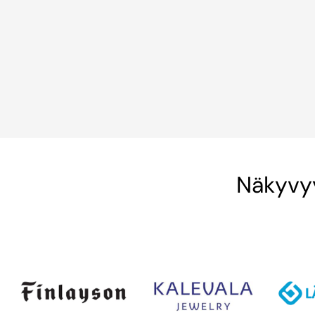
Näkyvyy