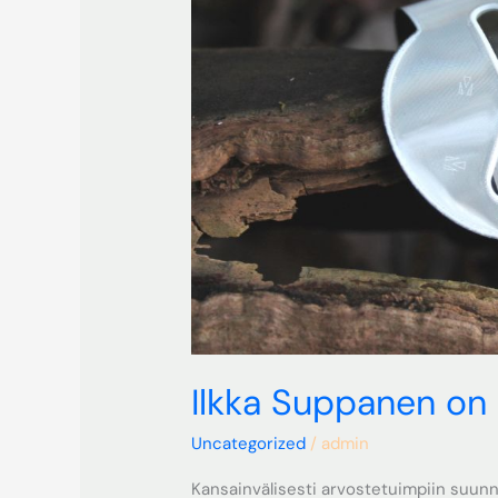
Ilkka Suppanen on
Uncategorized
/
admin
Kansainvälisesti arvostetuimpiin suunni