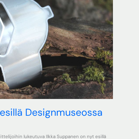
 esillä Designmuseossa
ttelijoihin lukeutuva Ilkka Suppanen on nyt esillä