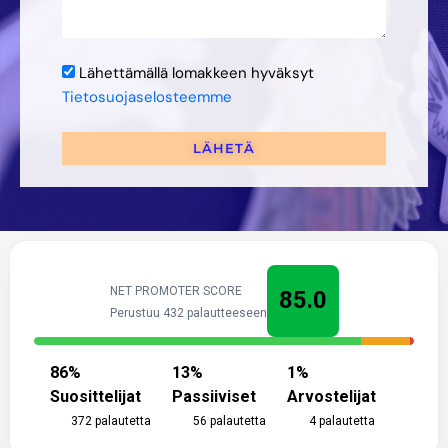
Lähettämällä lomakkeen hyväksyt
Tietosuojaselosteemme
LÄHETÄ
NET PROMOTER SCORE
85.0
Perustuu 432 palautteeseen
86
%
13
%
1
%
Suosittelijat
Passiiviset
Arvostelijat
372
palautetta
56
palautetta
4
palautetta