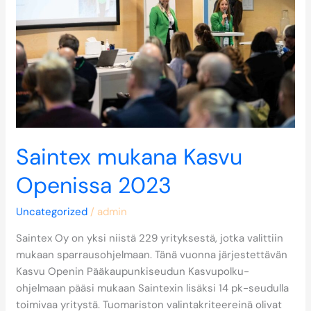
2023
Saintex mukana Kasvu
Openissa 2023
Uncategorized
/
admin
Saintex Oy on yksi niistä 229 yrityksestä, jotka valittiin
mukaan sparrausohjelmaan. Tänä vuonna järjestettävän
Kasvu Openin Pääkaupunkiseudun Kasvupolku-
ohjelmaan pääsi mukaan Saintexin lisäksi 14 pk-seudulla
toimivaa yritystä. Tuomariston valintakriteereinä olivat