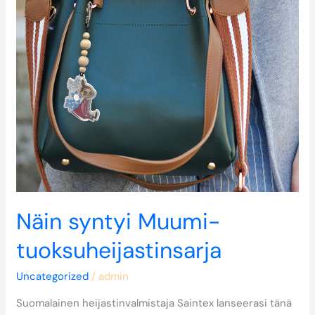
Näin syntyi Muumi-
tuoksuheijastinsarja
Uncategorized
/
admin
Suomalainen heijastinvalmistaja Saintex lanseerasi tänä