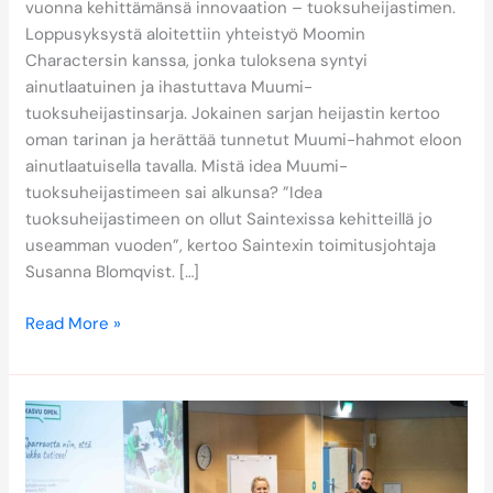
vuonna kehittämänsä innovaation – tuoksuheijastimen.
Loppusyksystä aloitettiin yhteistyö Moomin
Charactersin kanssa, jonka tuloksena syntyi
ainutlaatuinen ja ihastuttava Muumi-
tuoksuheijastinsarja. Jokainen sarjan heijastin kertoo
oman tarinan ja herättää tunnetut Muumi-hahmot eloon
ainutlaatuisella tavalla. Mistä idea Muumi-
tuoksuheijastimeen sai alkunsa? ”Idea
tuoksuheijastimeen on ollut Saintexissa kehitteillä jo
useamman vuoden”, kertoo Saintexin toimitusjohtaja
Susanna Blomqvist. […]
Read More »
Saintex
mukana
Kasvu
Openissa