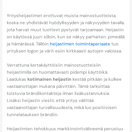
ovat tehokas
markkinointiväline?
Yritysheijastimet erottuvat muista mainostuotteista,
koska ne yhdistävät hyödyllisyyden ja näkyvyyden tavalla,
jota harvat muut tuotteet pystyvät tarjoamaan. Heijastin
on käytössä juuri silloin, kun se näkyy parhaiten: pimeällä
ja hämärässä. Tällöin
heijastimen toimintaperiaate
tuo
yrityksen logon ja värit esiin kirkkaasti autojen valoissa.
Verrattuna kertakäyttöisiin mainostuotteisiin
heijastimilla on huomattavasti pidempi käyttöikä.
Laadukas
kotimainen heijastin
kestää pitkään ja kulkee
vastaanottajan mukana päivittäin. Tämä tarkoittaa
toistuvia brändikontakteja ilman lisäkustannuksia.
Lisäksi heijastin viestii, että yritys välittää
vastaanottajan turvallisuudesta, mikä luo positiivisen
tunnelatauksen brändiin.
Heijastimien tehokkuus markkinointivälineenä perustuu