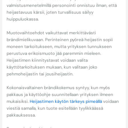
valmistusmenetelmillä personointi onnistuu ilman, että
heijastavuus kärsii, joten turvallisuus säilyy
huippuluokassa.
Muotovaihtoehdot vaikuttavat merkittävästi
brändimielikuvaan. Perinteinen pyöreä heijastin sopii
moneen tarkoitukseen, mutta yrityksen tunnukseen
perustuva erikoismuoto jää paremmin mieleen.
Heijastimen kiinnitystavat voidaan valita
käyttötarkoituksen mukaan, kun valitaan joko
pehmoheijastin tai jousiheijastin.
Kokonaisvaltainen brändikokemus syntyy, kun myös
pakkaus ja käyttöohje suunnitellaan yrityksen ilmeen
mukaisiksi.
Heijastimen käytön tärkeys pimeällä
voidaan
viestiä samalla, kun tuote esitellään tyylikkäässä
pakkauksessa.