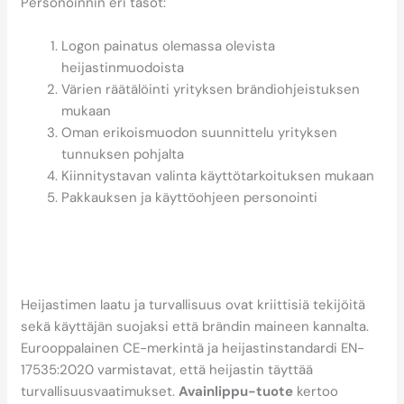
Personoinnin eri tasot:
Logon painatus olemassa olevista
heijastinmuodoista
Värien räätälöinti yrityksen brändiohjeistuksen
mukaan
Oman erikoismuodon suunnittelu yrityksen
tunnuksen pohjalta
Kiinnitystavan valinta käyttötarkoituksen mukaan
Pakkauksen ja käyttöohjeen personointi
Mitkä tekijät vaikuttavat
yritysheijastimen laatuun
ja turvallisuuteen?
Heijastimen laatu ja turvallisuus ovat kriittisiä tekijöitä
sekä käyttäjän suojaksi että brändin maineen kannalta.
Eurooppalainen CE-merkintä ja heijastinstandardi EN-
17535:2020 varmistavat, että heijastin täyttää
turvallisuusvaatimukset.
Avainlippu-tuote
kertoo