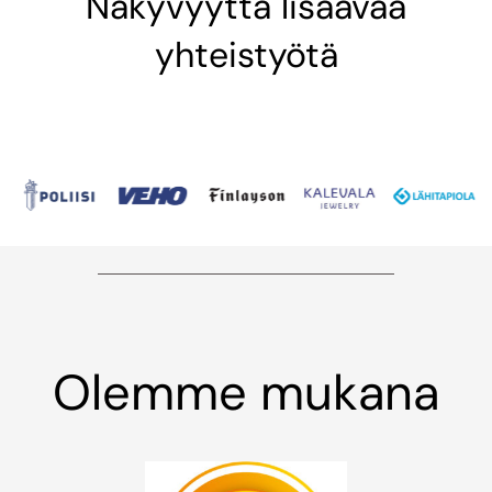
Näkyvyyttä lisäävää
yhteistyötä
Olemme mukana