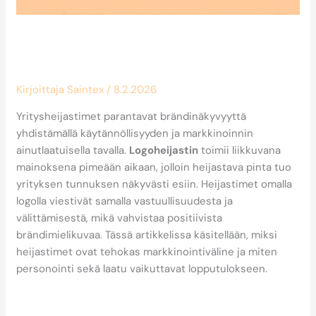
Miten yritysheijastimet parantavat
brändinäkyvyyttä?
Kirjoittaja
Saintex
/
8.2.2026
Yritysheijastimet parantavat brändinäkyvyyttä
yhdistämällä käytännöllisyyden ja markkinoinnin
ainutlaatuisella tavalla.
Logoheijastin
toimii liikkuvana
mainoksena pimeään aikaan, jolloin heijastava pinta tuo
yrityksen tunnuksen näkyvästi esiin. Heijastimet omalla
logolla viestivät samalla vastuullisuudesta ja
välittämisestä, mikä vahvistaa positiivista
brändimielikuvaa. Tässä artikkelissa käsitellään, miksi
heijastimet ovat tehokas markkinointiväline ja miten
personointi sekä laatu vaikuttavat lopputulokseen.
Miksi yritysheijastimet