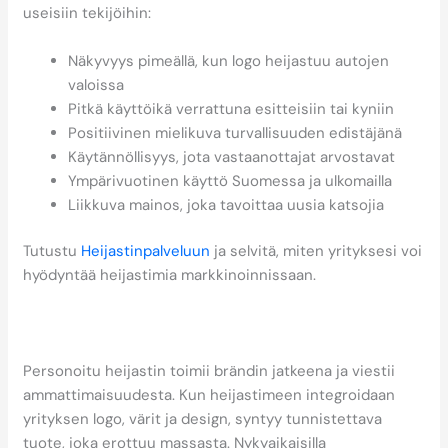
useisiin tekijöihin:
Näkyvyys pimeällä, kun logo heijastuu autojen
valoissa
Pitkä käyttöikä verrattuna esitteisiin tai kyniin
Positiivinen mielikuva turvallisuuden edistäjänä
Käytännöllisyys, jota vastaanottajat arvostavat
Ympärivuotinen käyttö Suomessa ja ulkomailla
Liikkuva mainos, joka tavoittaa uusia katsojia
Tutustu
Heijastinpalveluun
ja selvitä, miten yrityksesi voi
hyödyntää heijastimia markkinoinnissaan.
Miten personoitu heijastin
vahvistaa yrityskuvaa?
Personoitu heijastin toimii brändin jatkeena ja viestii
ammattimaisuudesta. Kun heijastimeen integroidaan
yrityksen logo, värit ja design, syntyy tunnistettava
tuote, joka erottuu massasta. Nykyaikaisilla