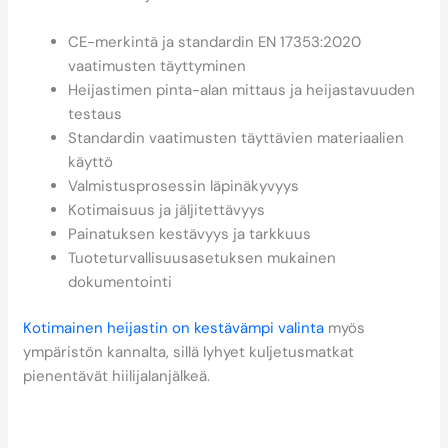
CE-merkintä ja standardin EN 17353:2020
vaatimusten täyttyminen
Heijastimen pinta-alan mittaus ja heijastavuuden
testaus
Standardin vaatimusten täyttävien materiaalien
käyttö
Valmistusprosessin läpinäkyvyys
Kotimaisuus ja jäljitettävyys
Painatuksen kestävyys ja tarkkuus
Tuoteturvallisuusasetuksen mukainen
dokumentointi
Kotimainen heijastin on kestävämpi valinta
myös
ympäristön kannalta, sillä lyhyet kuljetusmatkat
pienentävät hiilijalanjälkeä.
Miten Saintex auttaa