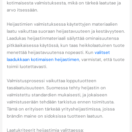
kotimaisesta valmistuksesta, mikä on tärkeä laatutae ja
arvo itsessään.
Heijastimien valmistuksessa käytettyjen materiaalien
laatu vaikuttaa suoraan heijastavuuteen ja kestävyyteen.
Laadukas heijastinmateriaali säilyttää ominaisuutensa
pitkäaikaisessa käytössä, kun taas heikkolaatuinen tuote
menettää heijastavuutensa nopeasti. Kun
valitset
laadukkaan kotimaisen heijastimen
, varmistat, että tuote
toimii luotettavasti.
Valmistusprosessi vaikuttaa lopputuotteen
tasalaatuisuuteen. Suomessa tehty heijastin on
valmistettu standardien mukaisesti, ja jokaiseen
valmistuserään tehdään tarkistus ennen toimitusta.
Tämä on erityisen tärkeää yritysheijastimissa, joissa
brändin maine on sidoksissa tuotteen laatuun.
Laatukriteerit heijastimia valittaessa: