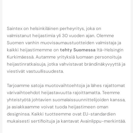
yrityksiä
brändinäkyvyyden
parantamisessa
heijastimilla?
Saintex on helsinkiläinen perheyritys, joka on
valmistanut heijastimia yli 30 vuoden ajan. Olemme
Suomen vanhin muovisaumaustuotteiden valmistaja ja
kaikki heijastimemme on
tehty Suomessa
Itä-Helsingin
Kurkimäessä. Autamme yrityksiä luomaan personoituja
heijastinratkaisuja, jotka vahvistavat brändinäkyvyyttä ja
viestivät vastuullisuudesta.
Tarjoamme satoja muotovaihtoehtoja ja lähes rajattomat
värivaihtoehdot heijastavuutta rajoittamatta. Teemme
yhteistyötä johtavien suomalais­suunnittelijoiden kanssa,
ja asiakkaamme voivat tuoda heijastimeen oman
designinsa. Kaikki tuotteemme ovat EU-standardien
mukaisesti sertifioituja ja kantavat Avainlippu-merkintää.