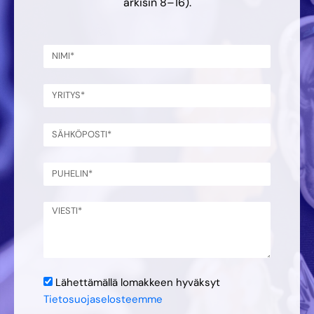
arkisin 8–16).
Lähettämällä lomakkeen hyväksyt
Tietosuojaselosteemme