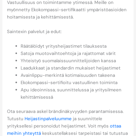
Vastuullisuus on toimintamme ytimessä. Meille on
myönnetty Ekokompassi-sertifikaatti ympäristöasioiden
hoitamisesta ja kehittämisestä.
Saintexin palvelut ja edut:
Räätälöidyt yritysheijastimet tilauksesta
Satoja muotovaihtoehtoja ja rajattomat värit
Yhteistyö suomalais­suunnittelijoiden kanssa
Laadukkaat ja standardin mukaiset heijastimet
Avainlippu-merkintä kotimaisuuden takeena
Ekokompassi-sertifioitu vastuullinen toiminta
Apu ideoinnissa, suunnittelussa ja yritysilmeen
kehittämisessä
Ota seuraava askel brändinäkyvyyden parantamisessa.
Tutustu
Heijastinpalveluumme
ja suunnittele
yrityksellesi personoidut heijastimet. Voit myös
ottaa
meihin yhteyttä
keskustellaksesi tarpeistasi tai tutustua