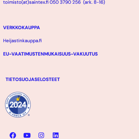
toimisto(at)saintex.fi 050 3790 256 (ark. 8-16)
VERKKOKAUPPA
Heijastinkauppa.fi
EU-VAATIMUSTENMUKAISUUS-VAKUUTUS
TIETOSUOJASELOSTEET
F
Y
I
L
a
o
n
i