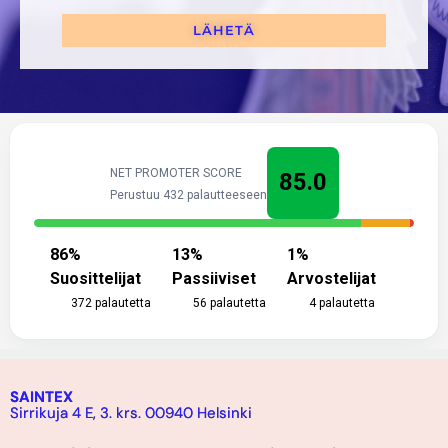
LÄHETÄ
NET PROMOTER SCORE
85.0
Perustuu 432 palautteeseen
86
%
13
%
1
%
Suosittelijat
Passiiviset
Arvostelijat
372
palautetta
56
palautetta
4
palautetta
SAINTEX
Sirrikuja 4 E, 3. krs. 00940 Helsinki