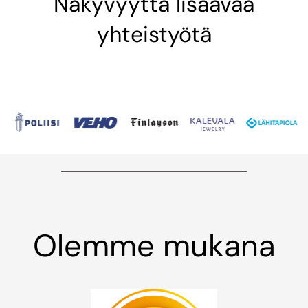
Näkyvyyttä lisäävää
yhteistyötä
Olemme mukana