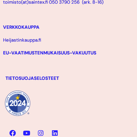
toimisto(at)saintex.fi 050 3790 256 (ark. 8-16)
VERKKOKAUPPA
Heijastinkauppa.fi
EU-VAATIMUSTENMUKAISUUS-VAKUUTUS
TIETOSUOJASELOSTEET
F
Y
I
L
a
o
n
i