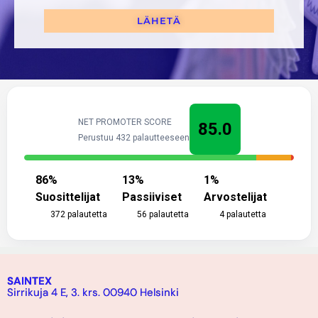
LÄHETÄ
NET PROMOTER SCORE
85.0
Perustuu 432 palautteeseen
86
%
13
%
1
%
Suosittelijat
Passiiviset
Arvostelijat
372
palautetta
56
palautetta
4
palautetta
SAINTEX
Sirrikuja 4 E, 3. krs. 00940 Helsinki