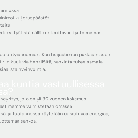
otannossa
minimoi kuljetuspäästöt
tteita
erkiksi työllistämällä kuntouttavan työtoiminnan
see erityishuomion. Kun heijastimien pakkaamiseen
iriin kuuluvia henkilöitä, hankinta tukee samalla
iaalista hyvinvointia.
aa kuntia vastuullisessa
sa?
eyritys, jolla on yli 30 vuoden kokemus
eijastimemme valmistetaan omassa
, ja tuotannossa käytetään uusiutuvaa energiaa,
uottamaa sähköä.