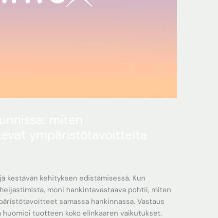
kunnissa: miten
kevat ympäristötavoitteita
ijä kestävän kehityksen edistämisessä. Kun
heijastimista, moni hankintavastaava pohtii, miten
mpäristötavoitteet samassa hankinnassa. Vastaus
ka huomioi tuotteen koko elinkaaren vaikutukset.