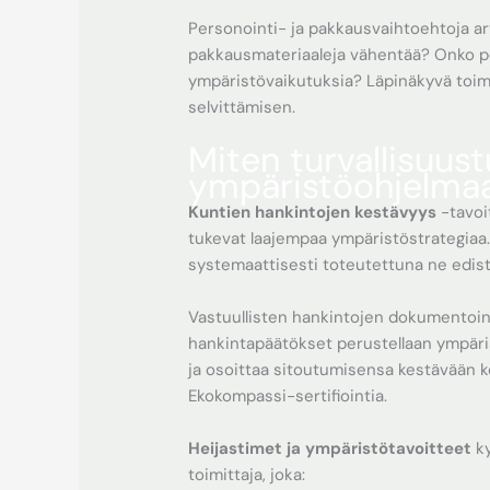
Personointi- ja pakkausvaihtoehtoja ar
pakkausmateriaaleja vähentää? Onko per
ympäristövaikutuksia? Läpinäkyvä toim
selvittämisen.
Miten turvallisuus
ympäristöohjelma
Kuntien hankintojen kestävyys
-tavoi
tukevat laajempaa ympäristöstrategiaa. 
systemaattisesti toteutettuna ne edist
Vastuullisten hankintojen dokumentoin
hankintapäätökset perustellaan ympäris
ja osoittaa sitoutumisensa kestävään 
Ekokompassi-sertifiointia.
Heijastimet ja ympäristötavoitteet
ky
toimittaja, joka: