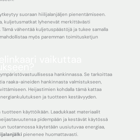
ytkeytyy suoraan hiilijalanjäljen pienentämiseen.
, kuljetusmatkat lyhenevät merkittävästi
. Tämä vähentää kuljetuspäästöjä ja tukee samalla
s mahdollistaa myös paremman toimitusketjun
linkaari vaikuttaa
ukseen?
ympäristövastuullisessa hankinnassa. Se tarkoittaa
tia raaka-aineiden hankinnasta valmistukseen,
ävittämiseen. Heijastimien kohdalla tämä kattaa
energiankulutuksen ja tuotteen kestävyyden.
 tuotteen käyttöikään. Laadukkaat materiaalit
t heijastavuutensa pidempään ja kestävät käytössä
 kun tuotannossa käytetään uusiutuvaa energiaa,
lijalanjälki
pienenee huomattavasti.