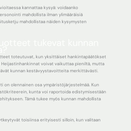
vioitaessa kannattaa kysyä: voidaanko
sonointi mahdollista ilman ylimääräisiä
itusketju mahdollistaa näiden kysymysten
tuotteet tukevat kunnan
a?
tteet toteutuvat, kun yksittäiset hankintapäätökset
Heijastinhankinnat voivat vaikuttaa pieniltä, mutta
ävät kunnan kestävyystavoitteita merkittävästi.
ti on olennainen osa ympäristöjärjestelmää. Kun
tökriteerein, kunta voi raportoida edistymisestään
kehitykseen. Tämä tukee myös kunnan mahdollista
tkeytyvät toisiinsa erityisesti silloin, kun valitaan