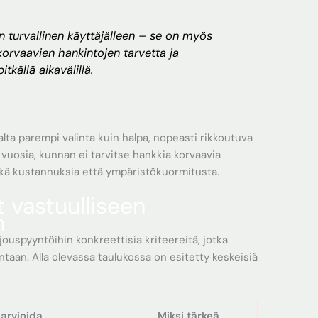
in turvallinen käyttäjälleen – se on myös
korvaavien hankintojen tarvetta ja
tkällä aikavälillä.
lta parempi valinta kuin halpa, nopeasti rikkoutuva
 vuosia, kunnan ei tarvitse hankkia korvaavia
ekä kustannuksia että ympäristökuormitusta.
t vastuulliseen
n
jouspyyntöihin konkreettisia kriteereitä, jotka
taan. Alla olevassa taulukossa on esitetty keskeisiä
 arvioida
Miksi tärkeä