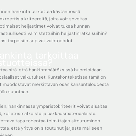
ulkinen hankinta tarkoittaa käytännössä
kreettisia kriteereitä, joita voit soveltaa
kotimaiset heijastimet voivat tukea kunnan
stuullisesti valmistettuihin heijastinratkaisuihin?
tasi tarpeisiin sopivat vaihtoehdot.
ankinta tarkoittaa
stuotteissa?
ttaa sitä, että hankintapäätöksissä huomioidaan
sosiaaliset vaikutukset. Kuntakontekstissa tämä on
innat muodostavat merkittävän osan kansantaloudesta
pään suuntaan.
ien, hankinnassa ympäristökriteerit voivat sisältää
, kuljetusmatkoista ja pakkausmateriaaleista.
tettava tapa todentaa toimittajan sitoutuminen
taa, että yritys on sitoutunut järjestelmälliseen
miseen.