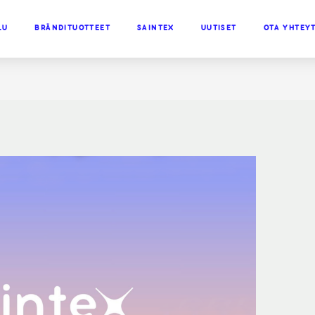
LU
BRÄNDITUOTTEET
SAINTEX
UUTISET
OTA YHTEY