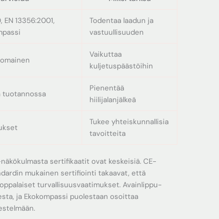
, EN 13356:2001,
Todentaa laadun ja
mpassi
vastuullisuuden
Vaikuttaa
lkomainen
kuljetuspäästöihin
Pienentää
a tuotannossa
hiilijalanjälkeä
Tukee yhteiskunnallisia
tukset
tavoitteita
näkökulmasta sertifikaatit ovat keskeisiä. CE-
ardin mukainen sertifiointi takaavat, että
oppalaiset turvallisuusvaatimukset. Avainlippu-
sta, ja Ekokompassi puolestaan osoittaa
estelmään.