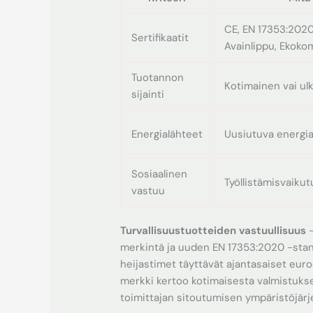
CE, EN 17353:2020
Sertifikaatit
Avainlippu, Ekoko
Tuotannon
Kotimainen vai u
sijainti
Energialähteet
Uusiutuva energi
Sosiaalinen
Työllistämisvaiku
vastuu
Turvallisuustuotteiden vastuullisuus
-
merkintä ja uuden EN 17353:2020 -stand
heijastimet täyttävät ajantasaiset euro
merkki kertoo kotimaisesta valmistukse
toimittajan sitoutumisen ympäristöjärj