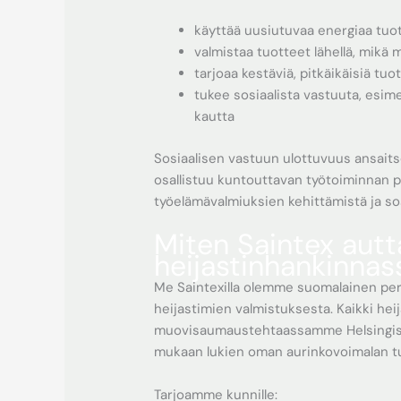
käyttää uusiutuvaa energiaa tu
valmistaa tuotteet lähellä, mikä 
tarjoaa kestäviä, pitkäikäisiä tuo
tukee sosiaalista vastuuta, esim
kautta
Sosiaalisen vastuun ulottuvuus ansait
osallistuu kuntouttavan työtoiminnan pi
työelämävalmiuksien kehittämistä ja sos
Miten Saintex autt
heijastinhankinnas
Me Saintexilla olemme suomalainen perh
heijastimien valmistuksesta. Kaikki h
muovisaumaustehtaassamme Helsingissä
mukaan lukien oman aurinkovoimalan t
Tarjoamme kunnille: