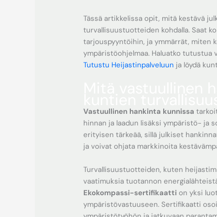
Tässä artikkelissa opit, mitä kestävä j
turvallisuustuotteiden kohdalla. Saat kon
tarjouspyyntöihin, ja ymmärrät, miten 
ympäristöohjelmaa. Haluatko tutustua va
Tutustu Heijastinpalveluun
ja löydä kun
Mitä vastuullinen h
kuntien turvallisuu
Vastuullinen hankinta kunnissa
tarkoi
hinnan ja laadun lisäksi ympäristö- ja 
erityisen tärkeää, sillä julkiset hank
ja voivat ohjata markkinoita kestäväm
Turvallisuustuotteiden, kuten heijastim
vaatimuksia tuotannon energialähteistä
Ekokompassi-sertifikaatti
on yksi luo
ympäristövastuuseen. Sertifikaatti osoit
ympäristötyöhön ja jatkuvaan paranta