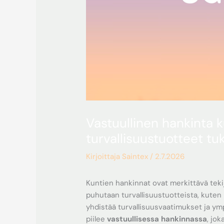
Vastuullinen hankinta 
turvallisuustuotteet tu
Kirjoittaja
Saintex
/
2.7.2026
Kuntien hankinnat ovat merkittävä tek
puhutaan turvallisuustuotteista, kuten 
yhdistää turvallisuusvaatimukset ja y
piilee
vastuullisessa hankinnassa
, jo