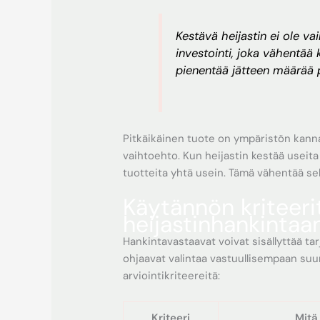
Kestävä heijastin ei ole va
investointi, joka vähentää 
pienentää jätteen määrää pi
Pitkäikäinen tuote on ympäristön kanna
vaihtoehto. Kun heijastin kestää useita
tuotteita yhtä usein. Tämä vähentää s
Käytännön kriteeri
heijastinhankintaa
Hankintavastaavat voivat sisällyttää tar
ohjaavat valintaa vastuullisempaan suun
arviointikriteereitä:
Kriteeri
Mitä