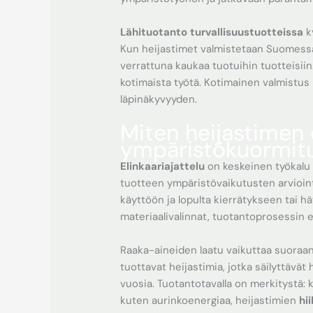
Lähituotanto turvallisuustuotteissa
k
Kun heijastimet valmistetaan Suomessa
verrattuna kaukaa tuotuihin tuotteisiin
kotimaista työtä. Kotimainen valmistu
läpinäkyvyyden.
Miten heijastimen e
ympäristökuormit
Elinkaariajattelu
on keskeinen työkalu 
tuotteen ympäristövaikutusten arvioin
käyttöön ja lopulta kierrätykseen tai h
materiaalivalinnat, tuotantoprosessin 
Raaka-aineiden laatu vaikuttaa suoraan
tuottavat heijastimia, jotka säilyttävä
vuosia. Tuotantotavalla on merkitystä:
kuten aurinkoenergiaa, heijastimien
hii