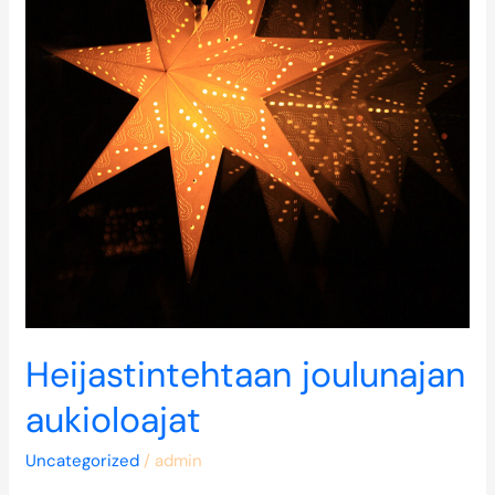
Heijastintehtaan joulunajan
aukioloajat
Uncategorized
/
admin