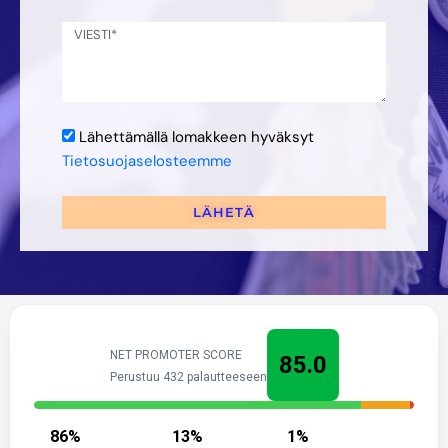
Lähettämällä lomakkeen hyväksyt
Tietosuojaselosteemme
LÄHETÄ
NET PROMOTER SCORE
85.0
Perustuu 432 palautteeseen
86
%
13
%
1
%