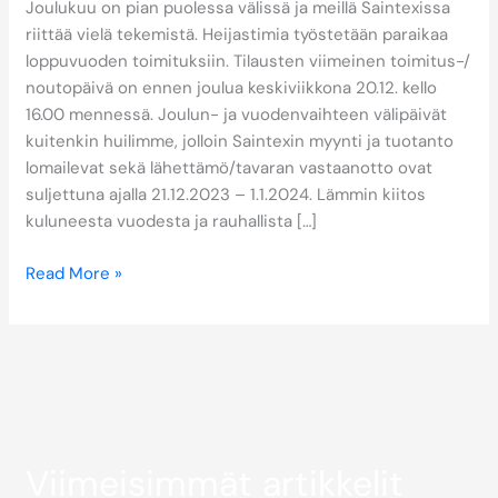
Joulukuu on pian puolessa välissä ja meillä Saintexissa
riittää vielä tekemistä. Heijastimia työstetään paraikaa
loppuvuoden toimituksiin. Tilausten viimeinen toimitus-/
noutopäivä on ennen joulua keskiviikkona 20.12. kello
16.00 mennessä. Joulun- ja vuodenvaihteen välipäivät
kuitenkin huilimme, jolloin Saintexin myynti ja tuotanto
lomailevat sekä lähettämö/tavaran vastaanotto ovat
suljettuna ajalla 21.12.2023 – 1.1.2024. Lämmin kiitos
kuluneesta vuodesta ja rauhallista […]
Read More »
Viimeisimmät artikkelit