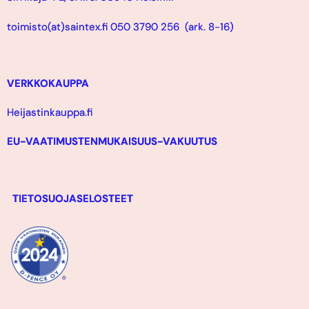
toimisto(at)saintex.fi 050 3790 256 (ark. 8-16)
VERKKOKAUPPA
Heijastinkauppa.fi
EU-VAATIMUSTENMUKAISUUS-VAKUUTUS
TIETOSUOJASELOSTEET
F
Y
I
L