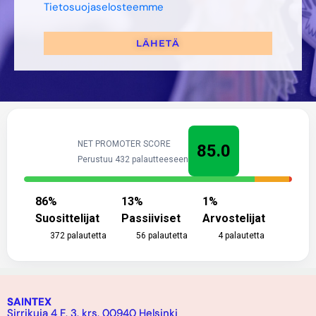
Tietosuojaselosteemme
LÄHETÄ
NET PROMOTER SCORE
85.0
Perustuu 432 palautteeseen
86
%
13
%
1
%
Suosittelijat
Passiiviset
Arvostelijat
372
palautetta
56
palautetta
4
palautetta
SAINTEX
Sirrikuja 4 E, 3. krs. 00940 Helsinki