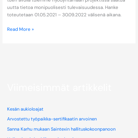
tuen avulla tulemme hyödyntämään projektissa saatua
uutta tietoa monipuolisesti tulevaisuudessa. Hanke
toteutetaan 01.05.2021 – 30.09.2022 välisenä aikana.
Read More »
Viimeisimmät artikkelit
Kesän aukioloajat
Arvostettu työpaikka-sertifikaatin arvoinen
Sanna Karhu mukaan Saintexin hallituskokoonpanoon