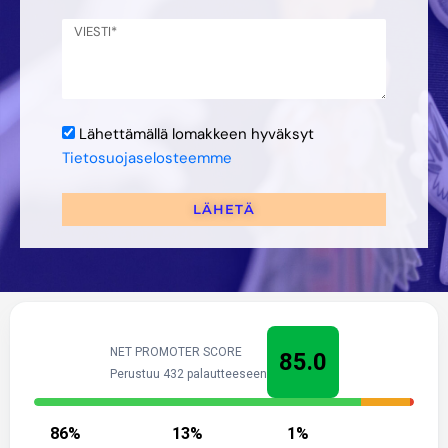
Lähettämällä lomakkeen hyväksyt
Tietosuojaselosteemme
LÄHETÄ
NET PROMOTER SCORE
85.0
Perustuu 432 palautteeseen
86
%
13
%
1
%