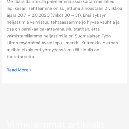
Me täällä Saintexilla palvelemme asiakkaitamme lähes
läpi kesän. Tehtaamme on suljettuna ainoastaan 2 viikkoa
ajalla 20.7. – 2.8.2020 (viikot 30 – 31). Ensi syksyn
heijastimia valmistuu tehtaassamme jo hyvää vauhtia ja
osa on paraikaa pakattavana. Muistathan, että
valmistamillamme heijastimilla on Suomalaisen Työn
Liiton myöntämä Avainlippu -merkki. Kuitenkin, olethan
meihin pikaisesti yhteydessä, mikäli sinulla on
tuotetarpeita
Read More »
Viimeisimmät artikkelit