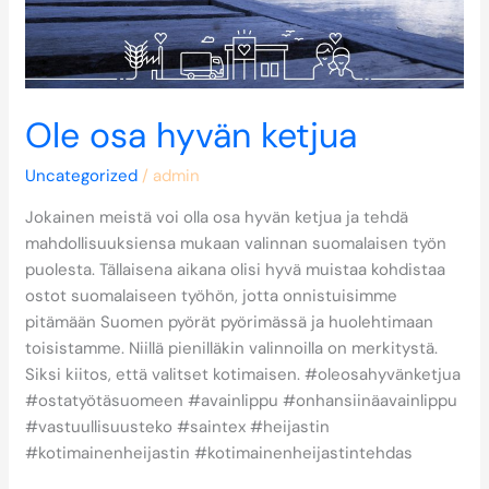
Ole osa hyvän ketjua
Uncategorized
/
admin
Jokainen meistä voi olla osa hyvän ketjua ja tehdä
mahdollisuuksiensa mukaan valinnan suomalaisen työn
puolesta. Tällaisena aikana olisi hyvä muistaa kohdistaa
ostot suomalaiseen työhön, jotta onnistuisimme
pitämään Suomen pyörät pyörimässä ja huolehtimaan
toisistamme. Niillä pienilläkin valinnoilla on merkitystä.
Siksi kiitos, että valitset kotimaisen. #oleosahyvänketjua
#ostatyötäsuomeen #avainlippu #onhansiinäavainlippu
#vastuullisuusteko #saintex #heijastin
#kotimainenheijastin #kotimainenheijastintehdas