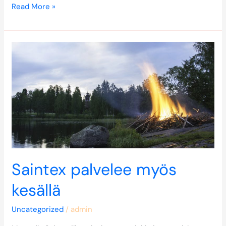
Read More »
Saintex
palvelee
myös
kesällä
Saintex palvelee myös
kesällä
Uncategorized
/
admin