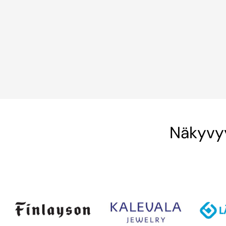
Näkyvyy