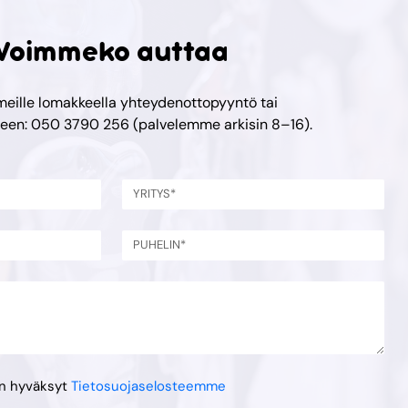
Voimmeko auttaa
meille lomakkeella yhteydenottopyyntö tai
meen: 050 3790 256 (palvelemme arkisin 8–16).
en hyväksyt
Tietosuojaselosteemme