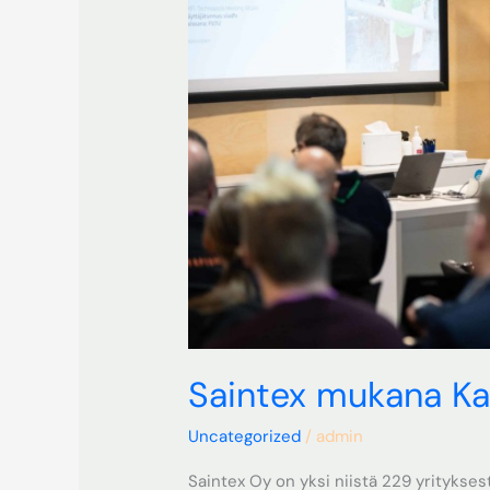
Saintex mukana K
Uncategorized
/
admin
Saintex Oy on yksi niistä 229 yritykses