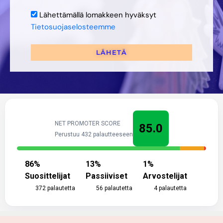
Lähettämällä lomakkeen hyväksyt
Tietosuojaselosteemme
LÄHETÄ
NET PROMOTER SCORE
85.0
Perustuu 432 palautteeseen
86
%
13
%
1
%
Suosittelijat
Passiiviset
Arvostelijat
372
palautetta
56
palautetta
4
palautetta