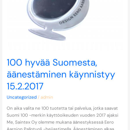
15.2.2017
100 hyvää Suomesta,
äänestäminen käynnistyy
15.2.2017
Uncategorized
/
admin
On aika valita ne 100 tuotetta tai palvelua, jotka saavat
Suomi 100 -merkin käyttöoikeuden vuoden 2017 ajaksi
Me, Saintex Oy olemme mukana äänestyksessä Eero
Aarnion Pallotuoli -heijastimella. Äänestäminen alkaa