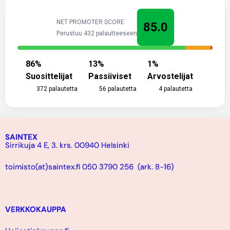
NET PROMOTER SCORE
85.0
Perustuu 432 palautteeseen
86
%
13
%
1
%
Suosittelijat
Passiiviset
Arvostelijat
372
palautetta
56
palautetta
4
palautetta
SAINTEX
Sirrikuja 4 E, 3. krs. 00940 Helsinki
toimisto(at)saintex.fi 050 3790 256 (ark. 8-16)
VERKKOKAUPPA