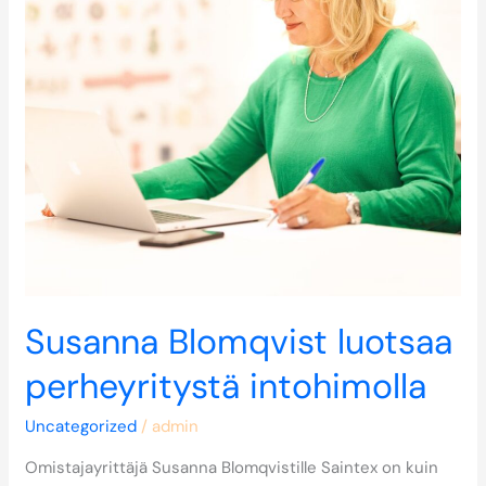
Susanna Blomqvist luotsaa
perheyritystä intohimolla
Uncategorized
/
admin
Omistajayrittäjä Susanna Blomqvistille Saintex on kuin