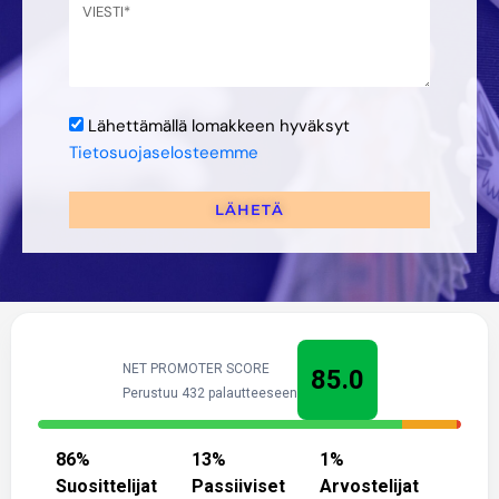
Lähettämällä lomakkeen hyväksyt
Tietosuojaselosteemme
LÄHETÄ
NET PROMOTER SCORE
85.0
Perustuu 432 palautteeseen
86
%
13
%
1
%
Suosittelijat
Passiiviset
Arvostelijat