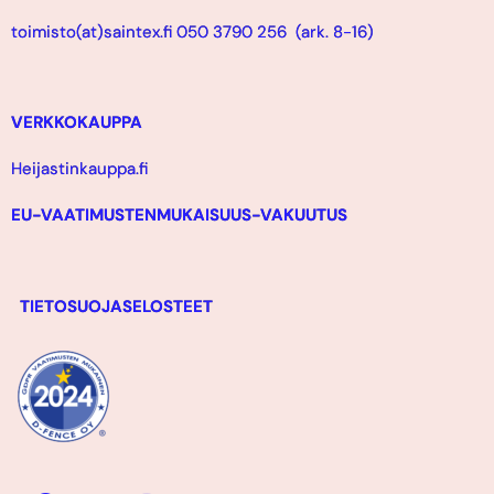
toimisto(at)saintex.fi 050 3790 256 (ark. 8-16)
VERKKOKAUPPA
Heijastinkauppa.fi
EU-VAATIMUSTENMUKAISUUS-VAKUUTUS
TIETOSUOJASELOSTEET
F
Y
I
L