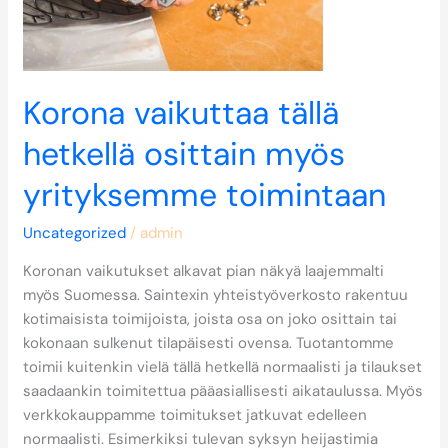
myös
yrityksemme
toimintaan
Korona vaikuttaa tällä
hetkellä osittain myös
yrityksemme toimintaan
Uncategorized
/
admin
Koronan vaikutukset alkavat pian näkyä laajemmalti
myös Suomessa. Saintexin yhteistyöverkosto rakentuu
kotimaisista toimijoista, joista osa on joko osittain tai
kokonaan sulkenut tilapäisesti ovensa. Tuotantomme
toimii kuitenkin vielä tällä hetkellä normaalisti ja tilaukset
saadaankin toimitettua pääasiallisesti aikataulussa. Myös
verkkokauppamme toimitukset jatkuvat edelleen
normaalisti. Esimerkiksi tulevan syksyn heijastimia