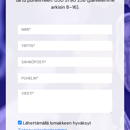
tartu puhelimeen: 050 3790 256 (palvelemme
arkisin 8–16).
Lähettämällä lomakkeen hyväksyt