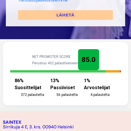
Tietosuojaselosteemme
LÄHETÄ
NET PROMOTER SCORE
85.0
Perustuu 432 palautteeseen
86
%
13
%
1
%
Suosittelijat
Passiiviset
Arvostelijat
372
palautetta
56
palautetta
4
palautetta
SAINTEX
Sirrikuja 4 E, 3. krs. 00940 Helsinki