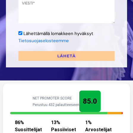
Lähettämällä lomakkeen hyväksyt
Tietosuojaselosteemme
LÄHETÄ
NET PROMOTER SCORE
85.0
Perustuu 432 palautteeseen
86
%
13
%
1
%
Suosittelijat
Passiiviset
Arvostelijat