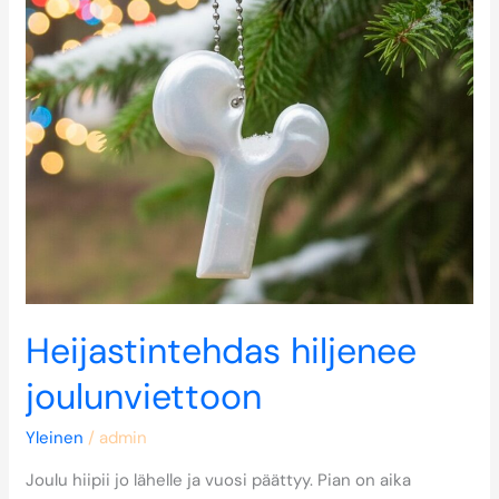
Heijastintehdas hiljenee
joulunviettoon
Yleinen
/
admin
Joulu hiipii jo lähelle ja vuosi päättyy. Pian on aika