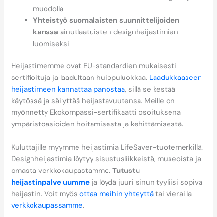
muodolla
Yhteistyö suomalaisten suunnittelijoiden
kanssa
ainutlaatuisten designheijastimien
luomiseksi
Heijastimemme ovat EU-standardien mukaisesti
sertifioituja ja laadultaan huippuluokkaa.
Laadukkaaseen
heijastimeen kannattaa panostaa
, sillä se kestää
käytössä ja säilyttää heijastavuutensa. Meille on
myönnetty Ekokompassi-sertifikaatti osoituksena
ympäristöasioiden hoitamisesta ja kehittämisestä.
Kuluttajille myymme heijastimia LifeSaver-tuotemerkillä.
Designheijastimia löytyy sisustusliikkeistä, museoista ja
omasta verkkokaupastamme.
Tutustu
heijastinpalveluumme
ja löydä juuri sinun tyyliisi sopiva
heijastin. Voit myös
ottaa meihin yhteyttä
tai vierailla
verkkokaupassamme
.