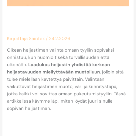
Miten valitsen oikean heijastimen
tyyliini sopivaksi?
Kirjoittaja
Saintex
/
24.2.2026
Oikean heijastimen valinta omaan tyyliin sopivaksi
onnistuu, kun huomioit sekä turvallisuuden että
ulkonäön.
Laadukas heijastin yhdistää korkean
heijastavuuden miellyttävään muotoiluun
, jolloin sitä
tulee mielellään käytettyä päivittäin. Valintaan
vaikuttavat heijastimen muoto, väri ja kiinnitystapa,
jotka kaikki voi sovittaa omaan pukeutumistyyliin. Tässä
artikkelissa käymme läpi, miten löydät juuri sinulle
sopivan heijastimen.
Mikä tekee heijastimesta
samanaikaisesti tyylikkään