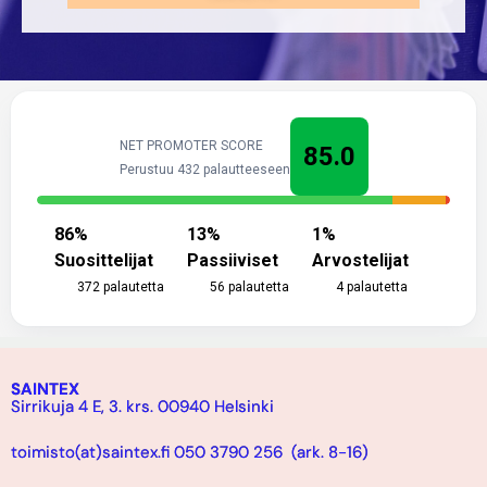
NET PROMOTER SCORE
85.0
Perustuu 432 palautteeseen
86
%
13
%
1
%
Suosittelijat
Passiiviset
Arvostelijat
372
palautetta
56
palautetta
4
palautetta
SAINTEX
Sirrikuja 4 E, 3. krs. 00940 Helsinki
toimisto(at)saintex.fi 050 3790 256 (ark. 8-16)