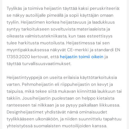
ja toimivan?
Tyylikäs ja toimiva heijastin täyttää kaksi peruskriteeriä:
se näkyy autoilijalle pimeällä ja sopii käyttäjän omaan
tyyliin. Heijastimen korkea heijastavuus ja laadukkuus
syntyy tarkoitukseen soveltuvista materiaaleista ja
oikeasta valmistustekniikasta, kun taas esteettisyys
tulee harkitusta muotoilusta. Heijastimessa tai sen
myyntipakkauksessa näkyvät CE-merkki ja standardi EN
17353:2020 kertovat, että
heijastin toimii oikein
ja
täyttää turvallisuusvaatimukset.
Heijastintyyppejä on useita erilaisia käyttötarkoituksia
varten. Pehmoheijastin eli riippuheijastin on kevyt ja
taipuisa, mikä tekee siitä mukavan kiinnittää laukkuun tai
takkiin. Jousiheijastin puolestaan on helppo kietaista
ranteeseen tai nilkkaan ja se pysyy paikallaan liikkuessa.
Designheijastimet yhdistävät nämä ominaisuudet
tyylikkääseen ulkonäköön, ja niiden suunnittelu tapahtuu
yhteistyössä suomalaisten muotoilijoiden kanssa.