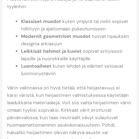
tyyleihin:
Klassiset muodot
kuten ympyrä tai neliö sopivat
hillittyyn ja ajattomaan pukeutumiseen
Modernit geometriset muodot
tuovat ripauksen
designia arkiasuun
Leikkisät hahmot ja kuviot
sopivat erityisesti
lapsille ja nuorekkaille käyttäjille
Luontoaiheet
kuten lehdet ja eläimet vetoavat
luonnonystäviin
Värin valinnassa on hyvä tietää, että heijastavuus ei
kärsi väristä, kun heijastimen valmistuksessa käytetään
laadukkaita materiaaleja. Voit siis valita heijastimen värin
omaan tyyliisi sopivaksi. Kirkkaat värit erottuvat
päivänvalossa, kun taas neutraalit sävyt sulautuvat
huomaamattomammin asukokonaisuuteen. Pohdi,
haluatko heijastimen olevan näkyvä asuste vai