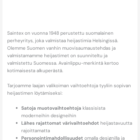
Miten Saintex auttaa
löytämään tyyliin sopivan
heijastimen?
Saintex on vuonna 1948 perustettu suomalainen
perheyritys, joka valmistaa heijastimia Helsingissä.
Olemme Suomen vanhin muovisaumaustehdas ja
valmistamamme heijastimet on suunniteltu ja
valmistettu Suomessa. Avainlippu-merkintä kertoo
kotimaisesta alkuperästä.
Tarjoamme laajan valikoiman vaihtoehtoja tyyliin sopivan
heijastimen löytämiseksi:
Satoja muotovaihtoehtoja
klassisista
moderneihin designeihin
Lähes rajattomat värivaihtoehdot
heijastavuutta
rajoittamatta
Personointimahdollisuudet
omalla designilla ja