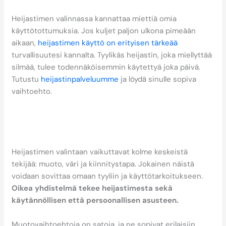
Heijastimen valinnassa kannattaa miettiä omia
käyttötottumuksia. Jos kuljet paljon ulkona pimeään
aikaan,
heijastimen käyttö on erityisen tärkeää
turvallisuutesi kannalta. Tyylikäs heijastin, joka miellyttää
silmää, tulee todennäköisemmin käytettyä joka päivä.
Tutustu
heijastinpalveluumme
ja löydä sinulle sopiva
vaihtoehto.
Miten valitsen heijastimen
muodon, värin ja
kiinnitystavan?
Heijastimen valintaan vaikuttavat kolme keskeistä
tekijää: muoto, väri ja kiinnitystapa. Jokainen näistä
voidaan sovittaa omaan tyyliin ja käyttötarkoitukseen.
Oikea yhdistelmä tekee heijastimesta sekä
käytännöllisen että persoonallisen asusteen.
Muotovaihtoehtoja on satoja, ja ne sopivat erilaisiin