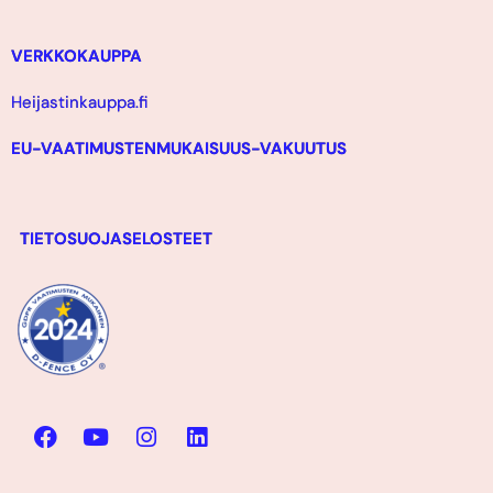
VERKKOKAUPPA
Heijastinkauppa.fi
EU-VAATIMUSTENMUKAISUUS-VAKUUTUS
TIETOSUOJASELOSTEET
F
Y
I
L
a
o
n
i
c
u
s
n
e
t
t
k