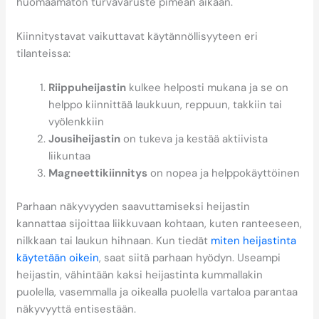
huomaamaton turvavaruste pimeän aikaan.
Kiinnitystavat vaikuttavat käytännöllisyyteen eri
tilanteissa:
Riippuheijastin
kulkee helposti mukana ja se on
helppo kiinnittää laukkuun, reppuun, takkiin tai
vyölenkkiin
Jousiheijastin
on tukeva ja kestää aktiivista
liikuntaa
Magneettikiinnitys
on nopea ja helppokäyttöinen
Parhaan näkyvyyden saavuttamiseksi heijastin
kannattaa sijoittaa liikkuvaan kohtaan, kuten ranteeseen,
nilkkaan tai laukun hihnaan. Kun tiedät
miten heijastinta
käytetään oikein
, saat siitä parhaan hyödyn. Useampi
heijastin, vähintään kaksi heijastinta kummallakin
puolella, vasemmalla ja oikealla puolella vartaloa parantaa
näkyvyyttä entisestään.