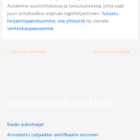
Autamme suunnittelussa ja toteutuksessa, jotta saat
juuri yrityksellesi sopivan logoheijastimen.
Tutustu
heijastinpalveluumme
,
ota yhteyttä
tai vieraile
verkkokaupassamme
.
←
Edellinen Artikkeli
Seuraava Artikkeli
→
Viimeisimmät artikkelit
Kesän aukioloajat
Arvostettu työpaikka-sertifikaatin arvoinen