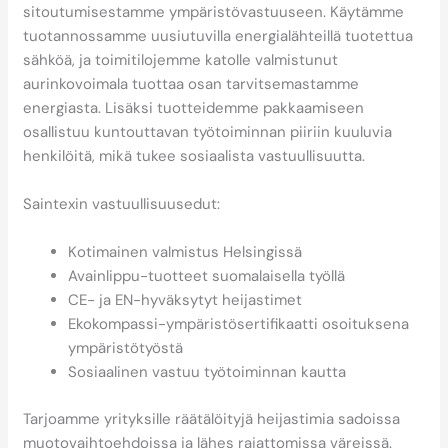
sitoutumisestamme ympäristövastuuseen. Käytämme
tuotannossamme uusiutuvilla energialähteillä tuotettua
sähköä, ja toimitilojemme katolle valmistunut
aurinkovoimala tuottaa osan tarvitsemastamme
energiasta. Lisäksi tuotteidemme pakkaamiseen
osallistuu kuntouttavan työtoiminnan piiriin kuuluvia
henkilöitä, mikä tukee sosiaalista vastuullisuutta.
Saintexin vastuullisuusedut:
Kotimainen valmistus Helsingissä
Avainlippu-tuotteet suomalaisella työllä
CE- ja EN-hyväksytyt heijastimet
Ekokompassi-ympäristösertifikaatti osoituksena
ympäristötyöstä
Sosiaalinen vastuu työtoiminnan kautta
Tarjoamme yrityksille räätälöityjä heijastimia sadoissa
muotovaihtoehdoissa ja lähes rajattomissa väreissä.