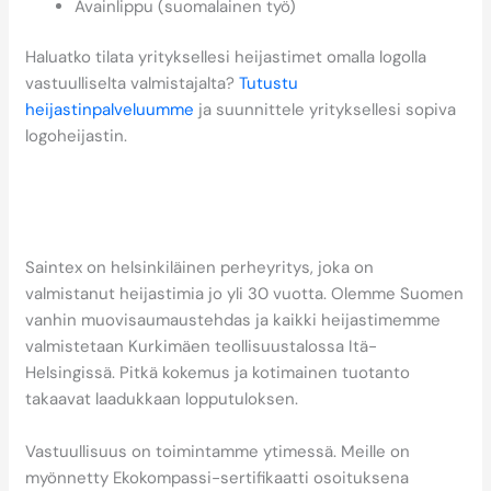
Avainlippu (suomalainen työ)
Haluatko tilata yrityksellesi heijastimet omalla logolla
vastuulliselta valmistajalta?
Tutustu
heijastinpalveluumme
ja suunnittele yrityksellesi sopiva
logoheijastin.
Miten Saintex auttaa
asiakkaita vastuullisten
heijastimien hankinnassa?
Saintex on helsinkiläinen perheyritys, joka on
valmistanut heijastimia jo yli 30 vuotta. Olemme Suomen
vanhin muovisaumaustehdas ja kaikki heijastimemme
valmistetaan Kurkimäen teollisuustalossa Itä-
Helsingissä. Pitkä kokemus ja kotimainen tuotanto
takaavat laadukkaan lopputuloksen.
Vastuullisuus on toimintamme ytimessä. Meille on
myönnetty Ekokompassi-sertifikaatti osoituksena