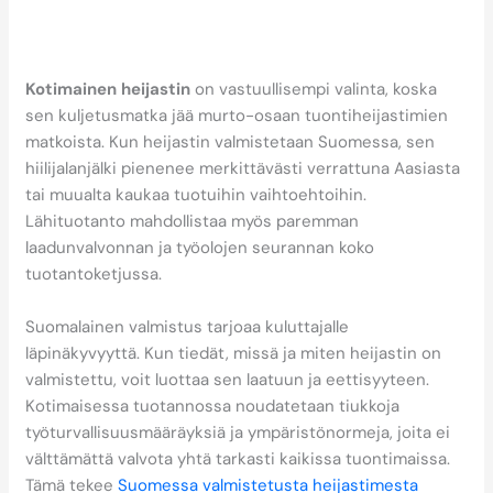
heijastinvalmistus on
vastuullisempaa kuin
tuontiheijastimet?
Kotimainen heijastin
on vastuullisempi valinta, koska
sen kuljetusmatka jää murto-osaan tuontiheijastimien
matkoista. Kun heijastin valmistetaan Suomessa, sen
hiilijalanjälki pienenee merkittävästi verrattuna Aasiasta
tai muualta kaukaa tuotuihin vaihtoehtoihin.
Lähituotanto mahdollistaa myös paremman
laadunvalvonnan ja työolojen seurannan koko
tuotantoketjussa.
Suomalainen valmistus tarjoaa kuluttajalle
läpinäkyvyyttä. Kun tiedät, missä ja miten heijastin on
valmistettu, voit luottaa sen laatuun ja eettisyyteen.
Kotimaisessa tuotannossa noudatetaan tiukkoja
työturvallisuusmääräyksiä ja ympäristönormeja, joita ei
välttämättä valvota yhtä tarkasti kaikissa tuontimaissa.
Tämä tekee
Suomessa valmistetusta heijastimesta