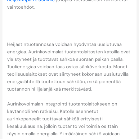
vaihtoehdot.
Miten heijastintuotannossa
voidaan hyödyntää
uusiutuvaa energiaa?
Heijastintuotannossa voidaan hyödyntää uusiutuvaa
energiaa. Aurinkovoimalat tuotantolaitosten katoilla ovat
yleistyneet ja tuottavat sähköä suoraan paikan päällä.
Tuulienergiaa voidaan taas ostaa sähköverkosta. Monet
teollisuuslaitokset ovat siirtyneet kokonaan uusiutuvilla
energialähteillä tuotettuun sähköön, mikä pienentää
tuotannon hiilijalanjälkeä merkittävästi.
Aurinkovoimalan integrointi tuotantolaitokseen on
käytännöllinen ratkaisu. Katolle asennetut
aurinkopaneelit tuottavat sähköä erityisesti
kesäkuukausina, jolloin tuotanto voi toimia osittain
täysin omalla energialla. Ylimääräinen sähkö voidaan