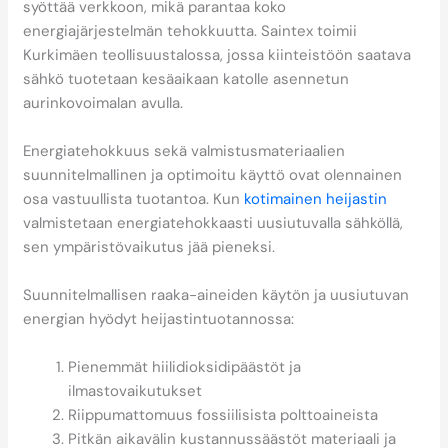
syöttää verkkoon, mikä parantaa koko
energiajärjestelmän tehokkuutta. Saintex toimii
Kurkimäen teollisuustalossa, jossa kiinteistöön saatava
sähkö tuotetaan kesäaikaan katolle asennetun
aurinkovoimalan avulla.
Energiatehokkuus sekä valmistusmateriaalien
suunnitelmallinen ja optimoitu käyttö ovat olennainen
osa vastuullista tuotantoa. Kun
kotimainen heijastin
valmistetaan energiatehokkaasti uusiutuvalla sähköllä,
sen ympäristövaikutus jää pieneksi.
Suunnitelmallisen raaka-aineiden käytön ja uusiutuvan
energian hyödyt heijastintuotannossa:
Pienemmät hiilidioksidipäästöt ja
ilmastovaikutukset
Riippumattomuus fossiilisista polttoaineista
Pitkän aikavälin kustannussäästöt materiaali ja