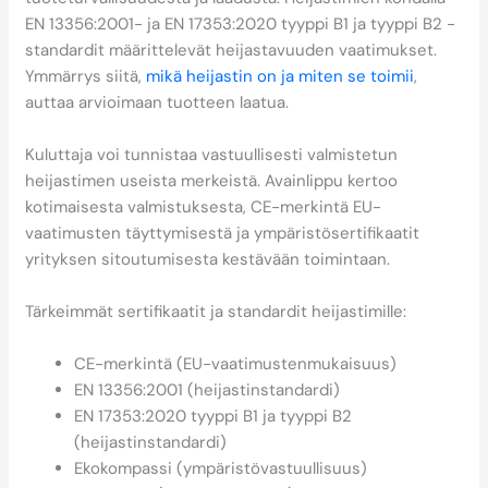
EN 13356:2001- ja EN 17353:2020 tyyppi B1 ja tyyppi B2 -
standardit määrittelevät heijastavuuden vaatimukset.
Ymmärrys siitä,
mikä heijastin on ja miten se toimii
,
auttaa arvioimaan tuotteen laatua.
Kuluttaja voi tunnistaa vastuullisesti valmistetun
heijastimen useista merkeistä. Avainlippu kertoo
kotimaisesta valmistuksesta, CE-merkintä EU-
vaatimusten täyttymisestä ja ympäristösertifikaatit
yrityksen sitoutumisesta kestävään toimintaan.
Tärkeimmät sertifikaatit ja standardit heijastimille:
CE-merkintä (EU-vaatimustenmukaisuus)
EN 13356:2001 (heijastinstandardi)
EN 17353:2020 tyyppi B1 ja tyyppi B2
(heijastinstandardi)
Ekokompassi (ympäristövastuullisuus)