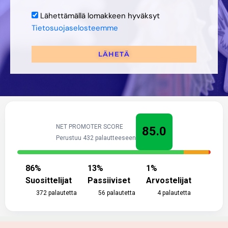
Lähettämällä lomakkeen hyväksyt
Tietosuojaselosteemme
LÄHETÄ
NET PROMOTER SCORE
85.0
Perustuu 432 palautteeseen
86
%
13
%
1
%
Suosittelijat
Passiiviset
Arvostelijat
372
palautetta
56
palautetta
4
palautetta