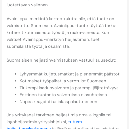
luotettavan valinnan.
Avainlippu-merkintä kertoo kuluttajalle, että tuote on
valmistettu Suomessa. Avainlippu-tuote täyttää tarkat
kriteerit kotimaisesta työstä ja raaka-aineista. Kun
valitset Avainlippu-merkityn heijastimen, tuet
suomalaista työtä ja osaamista.
Suomalaisen heijastinvalmistuksen vastuullisuusedut:
Lyhyemmät kuljetusmatkat ja pienemmät päästöt
Kotimaiset työpaikat ja verotulot Suomeen
Tiukempi laadunvalvonta ja parempi jäljitettävyys
Eettinen tuotanto valvotuissa olosuhteissa
Nopea reagointi asiakaspalautteeseen
Jos yrityksesi tarvitsee heijastimia omalla logolla tai
logoheijastimia yrityslahjoiksi,
tutustu
heijastinpalveluumme
ja löydä vastuullisesti valmistetut