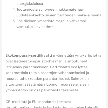
energiakuluissa
Tuotannosta syntyneen hukkamateriaalin
uudelleenkäyttö uusien tuotteiden raaka-aineena
Positiivinen ympäristöimago ja vahvempi
vastuullisuusviestintä
Mitä ympäristösertifikaatit
kertovat heijastimen
vastuullisuudesta?
Ekokompassi-sertifikaatti
myönnetään yrityksille, jotka
ovat laatineet ympäristöohjelman ja sitoutuneet
jatkuvaan parantamiseen. Sertifikaatti edellyttää
konkreettisia toimia päästöjen vähentämiseksi ja
resurssitehokkuuden parantamiseksi. Saintex on
sitoutunut säästämään luonnonresursseja ja sen
ympäristötyö on osa päivittäistä tekemistä.
CE-merkintä ja EN-standardit kertovat
tuoteturvallisuudesta ja laadusta. Heijastimien kohdalla