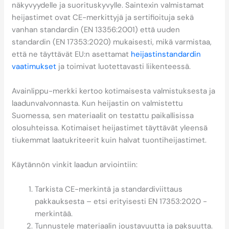
näkyvyydelle ja suorituskyvylle. Saintexin valmistamat
heijastimet ovat CE-merkittyjä ja sertifioituja sekä
vanhan standardin (EN 13356:2001) että uuden
standardin (EN 17353:2020) mukaisesti, mikä varmistaa,
että ne täyttävät EU:n asettamat
heijastinstandardin
vaatimukset
ja toimivat luotettavasti liikenteessä.
Avainlippu-merkki kertoo kotimaisesta valmistuksesta ja
laadunvalvonnasta. Kun heijastin on valmistettu
Suomessa, sen materiaalit on testattu paikallisissa
olosuhteissa. Kotimaiset heijastimet täyttävät yleensä
tiukemmat laatukriteerit kuin halvat tuontiheijastimet.
Käytännön vinkit laadun arviointiin:
Tarkista CE-merkintä ja standardiviittaus
pakkauksesta – etsi erityisesti EN 17353:2020 -
merkintää.
Tunnustele materiaalin joustavuutta ja paksuutta.