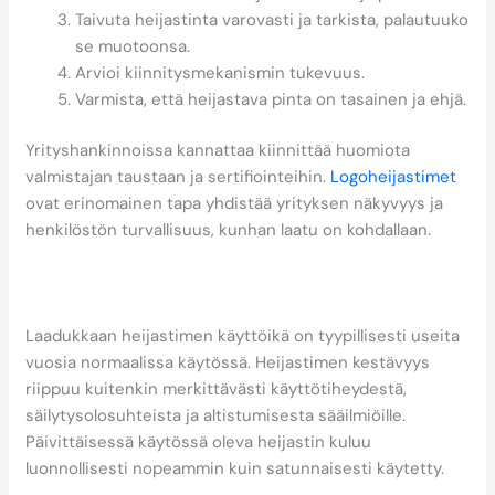
Taivuta heijastinta varovasti ja tarkista, palautuuko
se muotoonsa.
Arvioi kiinnitysmekanismin tukevuus.
Varmista, että heijastava pinta on tasainen ja ehjä.
Yrityshankinnoissa kannattaa kiinnittää huomiota
valmistajan taustaan ja sertifiointeihin.
Logoheijastimet
ovat erinomainen tapa yhdistää yrityksen näkyvyys ja
henkilöstön turvallisuus, kunhan laatu on kohdallaan.
Kuinka pitkään laadukkaan
heijastimen tulisi kestää?
Laadukkaan heijastimen käyttöikä on tyypillisesti useita
vuosia normaalissa käytössä. Heijastimen kestävyys
riippuu kuitenkin merkittävästi käyttötiheydestä,
säilytysolosuhteista ja altistumisesta sääilmiöille.
Päivittäisessä käytössä oleva heijastin kuluu
luonnollisesti nopeammin kuin satunnaisesti käytetty.