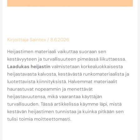
Miten heijastimen materiaali
vaikuttaa sen kestävyyteen?
Kirjoittaja
Saintex
/
8.6.2026
Heijastimen materiaali vaikuttaa suoraan sen
kestävyyteen ja turvallisuuteen pimeässä liikuttaessa.
Laadukas heijastin
valmistetaan korkealuokkaisesta
heijastavasta kalvosta, kestävästä runkomateriaalista ja
luotettavista kiinnityksistä. Halvemmat materiaalit
haurastuvat nopeammin ja menettävät
heijastavuutensa, mikä vaarantaa käyttäjän
turvallisuuden. Tässä artikkelissa käymme läpi, mistä
kestävän heijastimen tunnistaa ja kuinka pitkään sen
tulisi toimia moitteettomasti.
Mistä materiaaleista