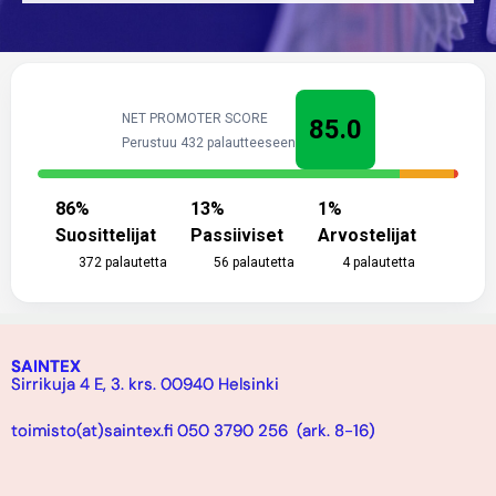
NET PROMOTER SCORE
85.0
Perustuu 432 palautteeseen
86
%
13
%
1
%
Suosittelijat
Passiiviset
Arvostelijat
372
palautetta
56
palautetta
4
palautetta
SAINTEX
Sirrikuja 4 E, 3. krs. 00940 Helsinki
toimisto(at)saintex.fi 050 3790 256 (ark. 8-16)