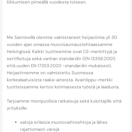
liikkumisen pimeällä vuodesta toiseen.
Miten Saintex auttaa
löytämään kestävän
heijastimen?
Me Saintexillä olemme valmistaneet heijastimia yli 30
vuoden ajan omassa muovisaumaustehtaassamme
Helsingissä. Kaikki tuotteemme ovat CE-merkittyjä ja
sertifioituja sekä vanhan standardin (EN 13356:2001)
että uuden EN 17353:2020 -standardin mukaisesti.
Heijastimemme on valmistettu Suomessa
korkealaatuisista raaka-aineista. Avainlippu-merkki
tuotteissamme kertoo kotimaisesta työstä ja laadusta.
Tarjoamme monipuolisia ratkaisuja sekä kuluttajille että
yrityksille:
satoja erilaisia muotovaihtoehtoja ja lähes
rajattomasti värejä