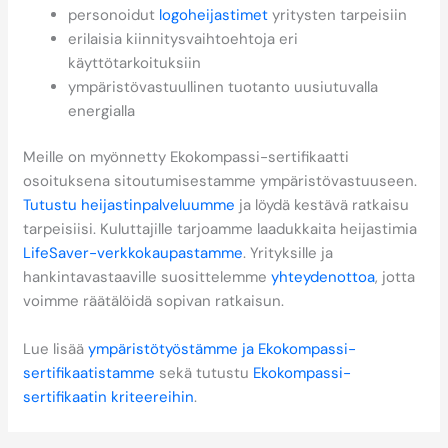
personoidut
logoheijastimet
yritysten tarpeisiin
erilaisia kiinnitysvaihtoehtoja eri
käyttötarkoituksiin
ympäristövastuullinen tuotanto uusiutuvalla
energialla
Meille on myönnetty Ekokompassi-sertifikaatti
osoituksena sitoutumisestamme ympäristövastuuseen.
Tutustu heijastinpalveluumme
ja löydä kestävä ratkaisu
tarpeisiisi. Kuluttajille tarjoamme laadukkaita heijastimia
LifeSaver-verkkokaupastamme
. Yrityksille ja
hankintavastaaville suosittelemme
yhteydenottoa
, jotta
voimme räätälöidä sopivan ratkaisun.
Lue lisää
ympäristötyöstämme ja Ekokompassi-
sertifikaatistamme
sekä tutustu
Ekokompassi-
sertifikaatin kriteereihin
.