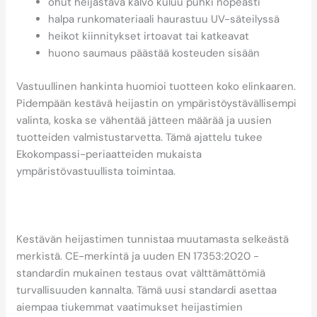
ohut heijastava kalvo kuluu puhki nopeasti
halpa runkomateriaali haurastuu UV-säteilyssä
heikot kiinnitykset irtoavat tai katkeavat
huono saumaus päästää kosteuden sisään
Vastuullinen hankinta huomioi tuotteen koko elinkaaren.
Pidempään kestävä heijastin on ympäristöystävällisempi
valinta, koska se vähentää jätteen määrää ja uusien
tuotteiden valmistustarvetta. Tämä ajattelu tukee
Ekokompassi-periaatteiden mukaista
ympäristövastuullista toimintaa.
Miten tunnistan kestävän
ja turvallisen heijastimen?
Kestävän heijastimen tunnistaa muutamasta selkeästä
merkistä. CE-merkintä ja uuden EN 17353:2020 -
standardin mukainen testaus ovat välttämättömiä
turvallisuuden kannalta. Tämä uusi standardi asettaa
aiempaa tiukemmat vaatimukset heijastimien