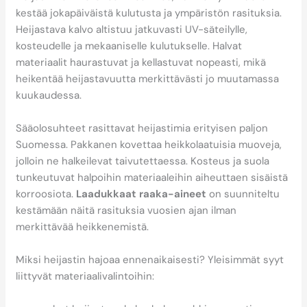
kestää jokapäiväistä kulutusta ja ympäristön rasituksia.
Heijastava kalvo altistuu jatkuvasti UV-säteilylle,
kosteudelle ja mekaaniselle kulutukselle. Halvat
materiaalit haurastuvat ja kellastuvat nopeasti, mikä
heikentää heijastavuutta merkittävästi jo muutamassa
kuukaudessa.
Sääolosuhteet rasittavat heijastimia erityisen paljon
Suomessa. Pakkanen kovettaa heikkolaatuisia muoveja,
jolloin ne halkeilevat taivutettaessa. Kosteus ja suola
tunkeutuvat halpoihin materiaaleihin aiheuttaen sisäistä
korroosiota.
Laadukkaat raaka-aineet
on suunniteltu
kestämään näitä rasituksia vuosien ajan ilman
merkittävää heikkenemistä.
Miksi heijastin hajoaa ennenaikaisesti? Yleisimmät syyt
liittyvät materiaalivalintoihin: