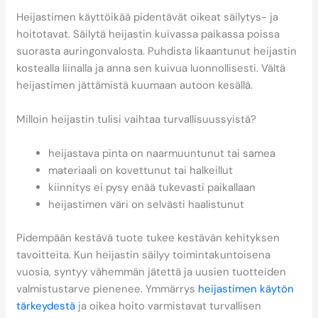
Heijastimen käyttöikää pidentävät oikeat säilytys- ja
hoitotavat. Säilytä heijastin kuivassa paikassa poissa
suorasta auringonvalosta. Puhdista likaantunut heijastin
kostealla liinalla ja anna sen kuivua luonnollisesti. Vältä
heijastimen jättämistä kuumaan autoon kesällä.
Milloin heijastin tulisi vaihtaa turvallisuussyistä?
heijastava pinta on naarmuuntunut tai samea
materiaali on kovettunut tai halkeillut
kiinnitys ei pysy enää tukevasti paikallaan
heijastimen väri on selvästi haalistunut
Pidempään kestävä tuote tukee kestävän kehityksen
tavoitteita. Kun heijastin säilyy toimintakuntoisena
vuosia, syntyy vähemmän jätettä ja uusien tuotteiden
valmistustarve pienenee. Ymmärrys
heijastimen käytön
tärkeydestä
ja oikea hoito varmistavat turvallisen