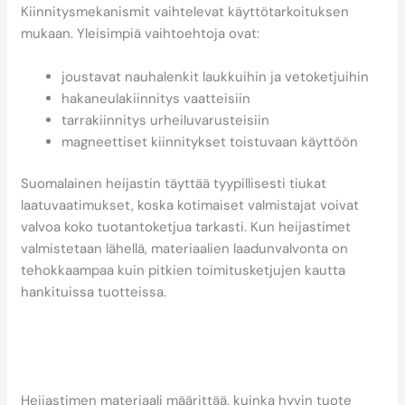
Kiinnitysmekanismit vaihtelevat käyttötarkoituksen
mukaan. Yleisimpiä vaihtoehtoja ovat:
joustavat nauhalenkit laukkuihin ja vetoketjuihin
hakaneulakiinnitys vaatteisiin
tarrakiinnitys urheiluvarusteisiin
magneettiset kiinnitykset toistuvaan käyttöön
Suomalainen heijastin täyttää tyypillisesti tiukat
laatuvaatimukset, koska kotimaiset valmistajat voivat
valvoa koko tuotantoketjua tarkasti. Kun heijastimet
valmistetaan lähellä, materiaalien laadunvalvonta on
tehokkaampaa kuin pitkien toimitusketjujen kautta
hankituissa tuotteissa.
Miksi heijastimen
materiaali vaikuttaa sen
käyttöikään?
Heijastimen materiaali määrittää, kuinka hyvin tuote