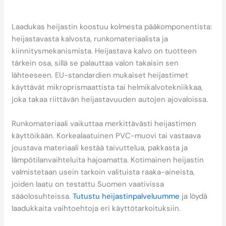
laadukas heijastin
valmistetaan?
Laadukas heijastin koostuu kolmesta pääkomponentista:
heijastavasta kalvosta, runkomateriaalista ja
kiinnitysmekanismista. Heijastava kalvo on tuotteen
tärkein osa, sillä se palauttaa valon takaisin sen
lähteeseen. EU-standardien mukaiset heijastimet
käyttävät mikroprismaattista tai helmikalvotekniikkaa,
joka takaa riittävän heijastavuuden autojen ajovaloissa.
Runkomateriaali vaikuttaa merkittävästi heijastimen
käyttöikään. Korkealaatuinen PVC-muovi tai vastaava
joustava materiaali kestää taivuttelua, pakkasta ja
lämpötilanvaihteluita hajoamatta. Kotimainen heijastin
valmistetaan usein tarkoin valituista raaka-aineista,
joiden laatu on testattu Suomen vaativissa
sääolosuhteissa.
Tutustu heijastinpalveluumme
ja löydä
laadukkaita vaihtoehtoja eri käyttötarkoituksiin.