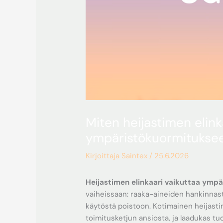
Miten heijastimen elink
ympäristökuormitukse
Kirjoittaja
Saintex
/
25.6.2026
Heijastimen elinkaari vaikuttaa ymp
vaiheissaan: raaka-aineiden hankinnast
käytöstä poistoon. Kotimainen heijastin
toimitusketjun ansiosta, ja laadukas t