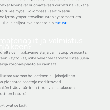
usmatkat lyhenevät huomattavasti verrattuna kaukana
nto tukee myös Ekokompassi-sertifikaatin
i edellyttää ympäristövaikutusten systemaattista
ullisiin heijastinvaihtoehtoihin,
tutustu
materiaalit ja valmistus
anjälkeen?
uurelta osin raaka-aineista ja valmistusprosessista.
teen käyttöikää, mikä vähentää tarvetta ostaa uusia
ekijä kokonaispäästöjen kannalta.
uttaa suoraan heijastimen hiilijalanjälkeen.
a pienentää päästöjä merkittävästi.
ähkön hyödyntäminen tekee valmistuksesta
otteen laatu kärsii.
yt ovat selkeät: