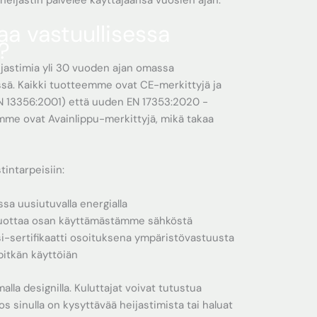
ijastin palvelee käyttäjäänsä vuosien ajan.
aa vastuullisessa
?
jastimia yli 30 vuoden ajan omassa
. Kaikki tuotteemme ovat CE-merkittyjä ja
EN 13356:2001) että uuden EN 17353:2020 -
mme ovat Avainlippu-merkittyjä, mikä takaa
tintarpeisiin:
a uusiutuvalla energialla
tuottaa osan käyttämästämme sähköstä
-sertifikaatti osoituksena ympäristövastuusta
pitkän käyttöiän
alla designilla. Kuluttajat voivat tutustua
Jos sinulla on kysyttävää heijastimista tai haluat