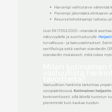
Harvempi vaihtotarve vähentää 
Pienempi jätemäärä elinkaaren a
Resurssitehokkaampi ratkaisu pitk
Uusi EN 17353:2020 -standardi asetta
näkyvyydelle ja suorituskyvylle.
Heijast
turvallisuus- ja laatuvaatimukset. Sain
sertifioituja sekä vanhan standardin (
standardin mukaisesti, mikä tukee myös
Miten kotimainen h
vastuullista hanki
tavoitteita?
Vastuullinen hankinta tarkoittaa ympär
ostopäätöksissä.
Kotimainen heijastin
konkreettisesti, sillä lähellä tuotetun 
pienemmät kuin kaukaa tuodun.