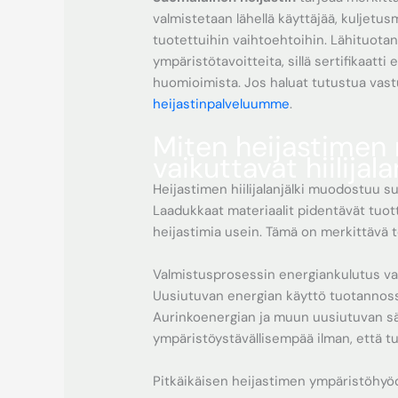
valmistetaan lähellä käyttäjää, kuljet
tuotettuihin vaihtoehtoihin. Lähituota
ympäristötavoitteita, sillä sertifikaatt
huomioimista. Jos haluat tutustua vastu
heijastinpalveluumme
.
Miten heijastimen 
vaikuttavat hiilijal
Heijastimen hiilijalanjälki muodostuu s
Laadukkaat materiaalit pidentävät tuot
heijastimia usein. Tämä on merkittävä t
Valmistusprosessin energiankulutus vaik
Uusiutuvan energian käyttö tuotannoss
Aurinkoenergian ja muun uusiutuvan s
ympäristöystävällisempää ilman, että tu
Pitkäikäisen heijastimen ympäristöhyöd