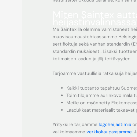
Resurssitehokkuus paranee, kun sama he
Miten Saintex autt
heijastinvalinnassa
Me Saintexillä olemme valmistaneet hei
muovisaumaustehtaassamme Helsingissä
sertifioituja sekä vanhan standardin (
standardin mukaisesti. Lisäksi tuottee
kotimaisen laadun ja jäljitettävyyden.
Tarjoamme vastuullisia ratkaisuja heijas
Kaikki tuotanto tapahtuu Suomess
Toimitilojemme aurinkovoimala 
Meille on myönnetty Ekokompassi
Laadukkaat materiaalit takaavat 
Yrityksille tarjoamme
logoheijastimia
om
valikoimaamme
verkkokaupassamme
. 