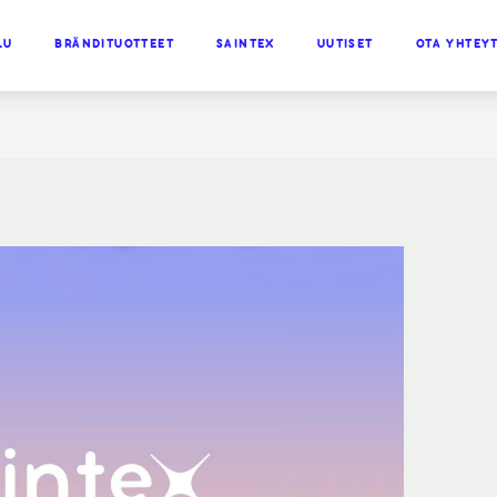
LU
BRÄNDITUOTTEET
SAINTEX
UUTISET
OTA YHTEY