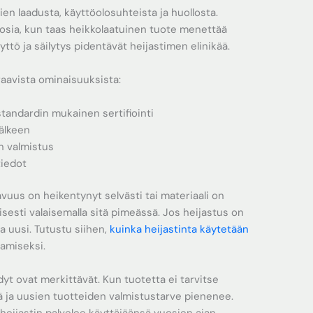
ien laadusta, käyttöolosuhteista ja huollosta.
uosia, kun taas heikkolaatuinen tuote menettää
tö ja säilytys pidentävät heijastimen elinikää.
aavista ominaisuuksista:
tandardin mukainen sertifiointi
älkeen
en valmistus
tiedot
tavuus on heikentynyt selvästi tai materiaali on
lisesti valaisemalla sitä pimeässä. Jos heijastus on
a uusi. Tutustu siihen,
kuinka heijastinta käytetään
amiseksi.
yt ovat merkittävät. Kun tuotetta ei tarvitse
 ja uusien tuotteiden valmistustarve pienenee.