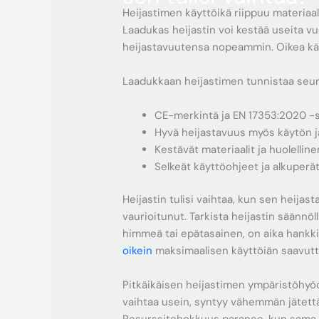
Heijastimen käyttöikä riippuu materiaal
Laadukas heijastin voi kestää useita v
heijastavuutensa nopeammin. Oikea käyt
Laadukkaan heijastimen tunnistaa seur
CE-merkintä ja EN 17353:2020 -s
Hyvä heijastavuus myös käytön j
Kestävät materiaalit ja huolellin
Selkeät käyttöohjeet ja alkuperä
Heijastin tulisi vaihtaa, kun sen heijas
vaurioitunut. Tarkista heijastin säännöl
himmeä tai epätasainen, on aika hankki
oikein
maksimaalisen käyttöiän saavutt
Pitkäikäisen heijastimen ympäristöhyöd
vaihtaa usein, syntyy vähemmän jätettä