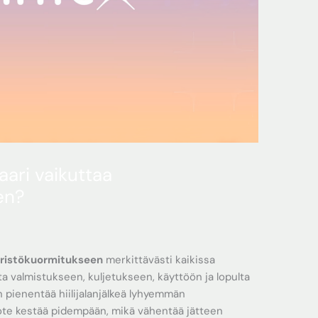
aari vaikuttaa
en?
äristökuormitukseen
merkittävästi kaikissa
a valmistukseen, kuljetukseen, käyttöön ja lopulta
 pienentää hiilijalanjälkeä lyhyemmän
uote kestää pidempään, mikä vähentää jätteen