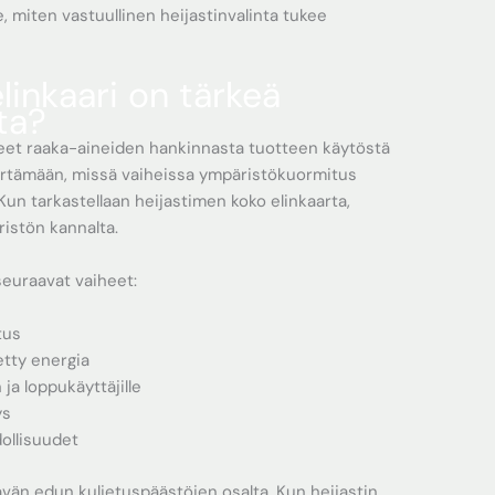
, miten vastuullinen heijastinvalinta tukee
linkaari on tärkeä
ta?
iheet raaka-aineiden hankinnasta tuotteen käytöstä
märtämään, missä vaiheissa ympäristökuormitus
Kun tarkastellaan heijastimen koko elinkaarta,
istön kannalta.
seuraavat vaiheet:
tus
etty energia
 ja loppukäyttäjille
ys
ollisuudet
vän edun kuljetuspäästöjen osalta. Kun heijastin