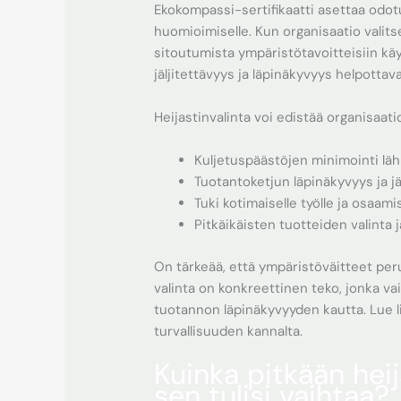
Ekokompassi-sertifikaatti asettaa odo
huomioimiselle. Kun organisaatio valit
sitoutumista ympäristötavoitteisiin kä
jäljitettävyys ja läpinäkyvyys helpottav
Heijastinvalinta voi edistää organisaati
Kuljetuspäästöjen minimointi läh
Tuotantoketjun läpinäkyvyys ja jä
Tuki kotimaiselle työlle ja osaami
Pitkäikäisten tuotteiden valinta
On tärkeää, että ympäristöväitteet peru
valinta on konkreettinen teko, jonka va
tuotannon läpinäkyvyyden kautta. Lue li
turvallisuuden kannalta.
Kuinka pitkään heij
sen tulisi vaihtaa?