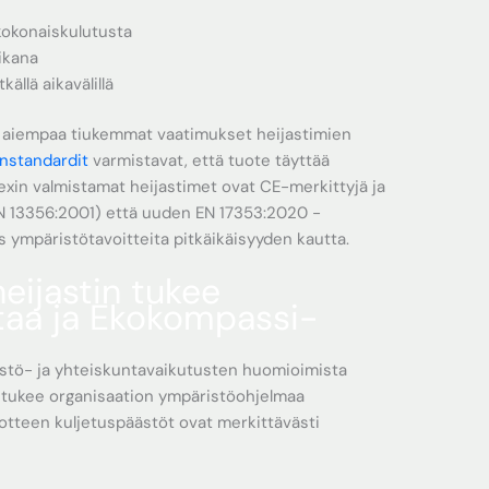
kokonaiskulutusta
ikana
ällä aikavälillä
a aiempaa tiukemmat vaatimukset heijastimien
instandardit
varmistavat, että tuote täyttää
texin valmistamat heijastimet ovat CE-merkittyjä ja
EN 13356:2001) että uuden EN 17353:2020 -
 ympäristötavoitteita pitkäikäisyyden kautta.
eijastin tukee
ntaa ja Ekokompassi-
istö- ja yhteiskuntavaikutusten huomioimista
tukee organisaation ympäristöohjelmaa
tuotteen kuljetuspäästöt ovat merkittävästi