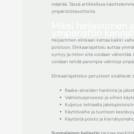
määrää. Tässä artikkelissa käsittelemme
ympäristötavoitteita.
Miksi heijastimen e
ympäristön kannal
Heijastimen elinkaari kattaa kaikki va
poistoon. Elinkaariajattelu auttaa ym
syntyy ja miten sitä voidaan vähentää. 
voidaan tehdä parempia valintoja ympär
Elinkaariajattelun perusteet sisältävät 
Raaka-aineiden hankinta ja jalos
Valmistusprosessi ja siihen käyt
Kuljetus tehtaalta jakelupisteisiin
Käyttövaihe ja tuotteen kestävy
Käytöstä poisto ja kierrätysmahd
Suomalainen heijastin
tarjoaa merkittä