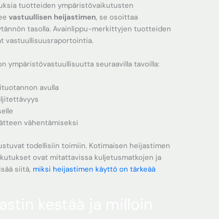
tuksia tuotteiden ympäristövaikutusten
see
vastuullisen heijastimen
, se osoittaa
ytännön tasolla. Avainlippu-merkittyjen tuotteiden
at vastuullisuusraportointia.
on ympäristövastuullisuutta seuraavilla tavoilla:
ituotannon avulla
ljitettävyys
selle
 jätteen vähentämiseksi
stuvat todellisiin toimiin. Kotimaisen heijastimen
ikutukset ovat mitattavissa kuljetusmatkojen ja
sää siitä,
miksi heijastimen käyttö on tärkeää
astin kestää ja milloin