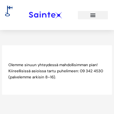
Siirry
sisältöön
Kiitos yhteydenotosta
Olemme sinuun yhteydessä mahdollisimman pian!
Kiireellisissä asioissa tartu puhelimeen: 09 342 4530
(palvelemme arkisin 8–16).